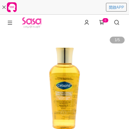
開啟APP
0
1
/
5