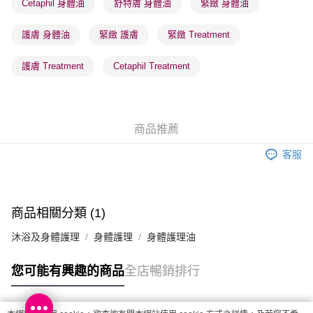
Cetaphil 身體油
舒特膚 身體油
緊緻 身體油
每筆HK$65.00，滿HK$300.00或以上免運費
護膚 身體油
緊緻 護膚
緊緻 Treatment
確認發貨後1-3 工作天送達，訂單將隨機分配至SF順豐速運或京東
物流公司進行物流配送
護膚 Treatment
Cetaphil Treatment
每筆HK$65.00，滿HK$300.00或以上免運費
(香港門市) 只顯示可選門市。確認發貨後2-5個工作天到店，3天內
取。逾期會取消訂單，並不會安排重寄
商品推薦
每筆HK$20.00，滿HK$100.00或以上免運費
客服
(澳門門市) 只顯示可選門市。確認發貨後2-5個工作天到店，3天內
取。逾期會取消訂單，並不會安排重寄
每筆HK$20.00，滿HK$100.00或以上免運費
商品相關分類 (1)
澳門地區配送 - 確認發貨後1-4個工作天送達
運費表
沐浴及身體護理
身體護理
身體護理油
您可能有興趣的商品
全店暢銷排行