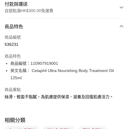
付款與運送
自提點滿HK$300.00免運費
付款方式
商品特色
信用卡
商品編號
Apple Pay
536231
AlipayHK
商品特色
PayMe
商品編號：110907919001
英文名稱： Cetaphil Ultra-Nourishing Body Treatment Oil
WeChat Pay
125ml
BoC Pay
商品重點
絲滑、輕盈不黏膩，為肌膚提供保濕、滋養及回復肌膚活力。
送貨方式
順豐自助櫃 - 確認發貨後1-3個工作天送達
每筆HK$65.00，滿HK$300.00或以上免運費
相關分類
順豐站及營業點 - 確認發貨後1-3個工作天送達