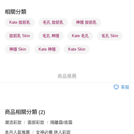
順豐站及營業點 - 確認發貨後1-3個工作天送達
每筆HK$65.00，滿HK$300.00或以上免運費
相關分類
確認發貨後1-3 工作天送達，訂單將隨機分配至SF順豐速運或京東
Kate 妝前乳
毛孔 妝前乳
神隱 妝前乳
物流公司進行物流配送
妝前乳 Skin
毛孔 神隱
Kate 毛孔
毛孔 Skin
每筆HK$65.00，滿HK$300.00或以上免運費
(香港門市) 只顯示可選門市。確認發貨後2-5個工作天到店，3天內
神隱 Skin
Kate 神隱
Kate Skin
取。逾期會取消訂單，並不會安排重寄
每筆HK$20.00，滿HK$100.00或以上免運費
(澳門門市) 只顯示可選門市。確認發貨後2-5個工作天到店，3天內
商品推薦
取。逾期會取消訂單，並不會安排重寄
客服
每筆HK$20.00，滿HK$100.00或以上免運費
澳門地區配送 - 確認發貨後1-4個工作天送達
運費表
商品相關分類 (2)
潮流彩妝
面部彩妝
隔離霜/底霜
本月人氣推薦
女神必備 迷人彩妝