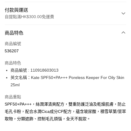
付款與運送
自提點滿HK$300.00免運費
付款方式
商品特色
信用卡
商品編號
Apple Pay
536207
AlipayHK
商品特色
PayMe
商品編號 : 110918603013
英文名稱：Kate SPF50+PA+++ Poreless Keeper For Oily Skin
WeChat Pay
25ml
BoC Pay
商品重點
SPF50+PA+++，絲潤澤清爽配方，雙重防護泛油及乾燥肌膚，防止
送貨方式
毛孔卡粉，配合水潤Cica成分CP配方，蘊含玻尿酸，積雪草葉/莖萃
順豐自助櫃 - 確認發貨後1-3個工作天送達
取物，分類遮飾、控制毛孔煩惱，全天不脫妝。
每筆HK$65.00，滿HK$300.00或以上免運費