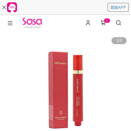
開啟APP
0
1
/
3