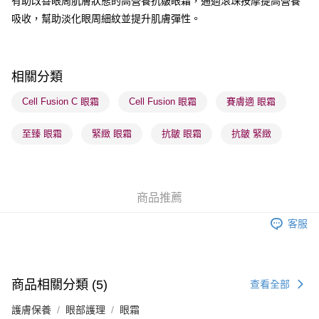
有助改善眼周肌膚狀態的高營養抗皺眼霜，通過滾珠按摩提高營養
吸收，幫助淡化眼周細紋並提升肌膚彈性。
送貨方式
順豐自助櫃 - 確認發貨後1-3個工作天送達
每筆HK$65.00，滿HK$300.00或以上免運費
相關分類
順豐站及營業點 - 確認發貨後1-3個工作天送達
Cell Fusion C 眼霜
Cell Fusion 眼霜
賽膚適 眼霜
每筆HK$65.00，滿HK$300.00或以上免運費
至臻 眼霜
緊緻 眼霜
抗皺 眼霜
抗皺 緊緻
確認發貨後1-3 工作天送達，訂單將隨機分配至SF順豐速運或京東
物流公司進行物流配送
每筆HK$65.00，滿HK$300.00或以上免運費
商品推薦
(香港門市) 只顯示可選門市。確認發貨後2-5個工作天到店，3天內
取。逾期會取消訂單，並不會安排重寄
客服
每筆HK$20.00，滿HK$100.00或以上免運費
(澳門門市) 只顯示可選門市。確認發貨後2-5個工作天到店，3天內
取。逾期會取消訂單，並不會安排重寄
商品相關分類 (5)
查看全部
每筆HK$20.00，滿HK$100.00或以上免運費
護膚保養
眼部護理
眼霜