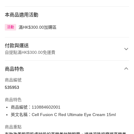
本商品適用活動
滿HK$300.00加購區
活動
付款與運送
自提點滿HK$300.00免運費
付款方式
商品特色
信用卡
商品編號
Apple Pay
535953
AlipayHK
商品特色
PayMe
商品編號：110884602001
英文名稱：Cell Fusion C Red Ultimate Eye Cream 15ml
WeChat Pay
商品重點
BoC Pay