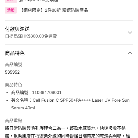
【網店限定】2件88折 精選防曬產品
活動
付款與運送
自提點滿HK$300.00免運費
付款方式
商品特色
信用卡
商品編號
Apple Pay
535952
AlipayHK
商品特色
PayMe
商品編號 : 110884708001
英文名稱：Cell Fusion C SPF50+PA++++ Laser UV Pore Sun
WeChat Pay
Serum 40ml
BoC Pay
商品重點
將日常防曬與毛孔護理合二為一，輕盈水感質地，快速吸收不黏
送貨方式
膩，幫助肌膚在抵禦紫外線的同時舒緩日曬帶來的乾燥與粗糙，維