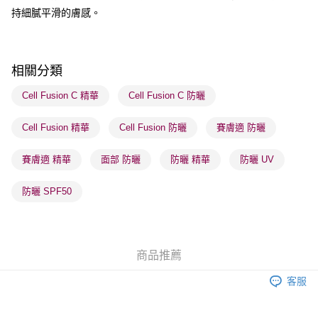
順豐自助櫃 - 確認發貨後1-3個工作天送達
持細膩平滑的膚感。
每筆HK$65.00，滿HK$300.00或以上免運費
順豐站及營業點 - 確認發貨後1-3個工作天送達
每筆HK$65.00，滿HK$300.00或以上免運費
相關分類
確認發貨後1-3 工作天送達，訂單將隨機分配至SF順豐速運或京東
Cell Fusion C 精華
Cell Fusion C 防曬
物流公司進行物流配送
Cell Fusion 精華
Cell Fusion 防曬
賽膚適 防曬
每筆HK$65.00，滿HK$300.00或以上免運費
(香港門市) 只顯示可選門市。確認發貨後2-5個工作天到店，3天內
賽膚適 精華
面部 防曬
防曬 精華
防曬 UV
取。逾期會取消訂單，並不會安排重寄
防曬 SPF50
每筆HK$20.00，滿HK$100.00或以上免運費
(澳門門市) 只顯示可選門市。確認發貨後2-5個工作天到店，3天內
取。逾期會取消訂單，並不會安排重寄
商品推薦
每筆HK$20.00，滿HK$100.00或以上免運費
客服
澳門地區配送 - 確認發貨後1-4個工作天送達
運費表