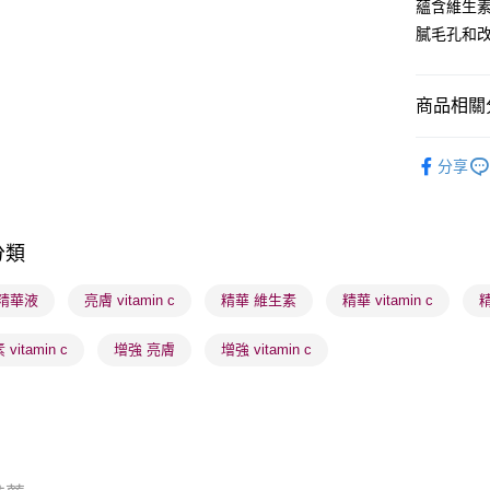
蘊含維生
BoC Pay
膩毛孔和
送貨方式
商品相關分
順豐自助櫃
護膚保養
每筆HK$6
分享
莎莎獨家
順豐站及營
每筆HK$6
莎莎獨家
分類
莎莎獨家
確認發貨後
物流公司
G 精華液
亮膚 vitamin c
精華 維生素
精華 vitamin c
每筆HK$6
vitamin c
增強 亮膚
增強 vitamin c
(香港門市
取。逾期
每筆HK$2
(澳門門市
取。逾期