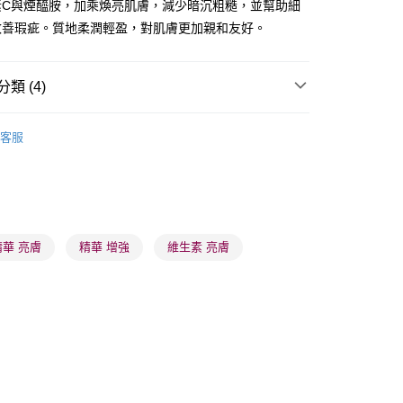
素C與煙醯胺，加乘煥亮肌膚，減少暗沉粗糙，並幫助細
改善瑕疵。質地柔潤輕盈，對肌膚更加親和友好。
類 (4)
 - 確認發貨後1-3個工作天送達
面部精華
精華
5.00，滿HK$300.00或以上免運費
客服
品牌✨
最新上線
業點 - 確認發貨後1-3個工作天送達
5.00，滿HK$300.00或以上免運費
品牌✨
全部產品
品牌✨
韓系品牌
全部產品
1-3 工作天送達，訂單將隨機分配至SF順豐速運或京東
進行物流配送
精華 亮膚
精華 增強
維生素 亮膚
5.00，滿HK$300.00或以上免運費
) 只顯示可選門市。確認發貨後2-5個工作天到店，3天內
會取消訂單，並不會安排重寄
0.00，滿HK$100.00或以上免運費
) 只顯示可選門市。確認發貨後2-5個工作天到店，3天內
會取消訂單，並不會安排重寄