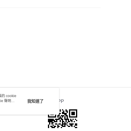
0.00，滿HK$100.00或以上免運費
送 - 確認發貨後1-4個工作天送達
運費表
 cookie
e 聲明使
我知道了
官方APP