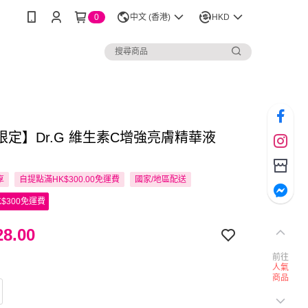
0
中文 (香港)
HKD
限定】Dr.G 維生素C增強亮膚精華液
享
自提點滿HK$300.00免運費
國家/地區配送
$300免運費
8.00
前往
人氣
商品