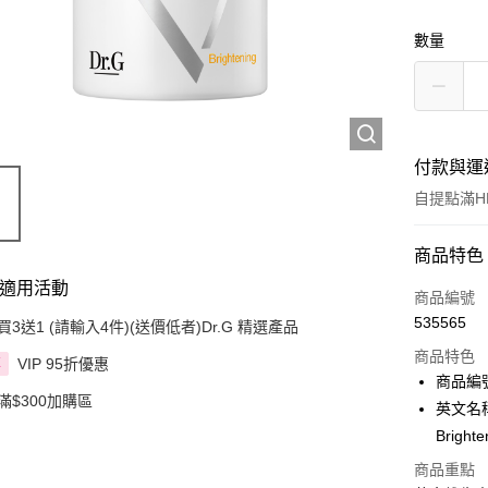
數量
付款與運
自提點滿HK
付款方式
商品特色
適用活動
信用卡
商品編號
535565
買3送1 (請輸入4件)(送價低者)Dr.G 精選產品
Apple Pay
商品特色
VIP 95折優惠
享
AlipayHK
商品編號
滿$300加購區
英文名稱：D
PayMe
Bright
WeChat P
商品重點