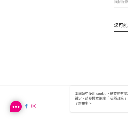
商品
您可能
本網站中使用 cookie，欲查詢有關
設定，請參閱本網站「
私隱政策
」
用 cookie。
了解更多 >