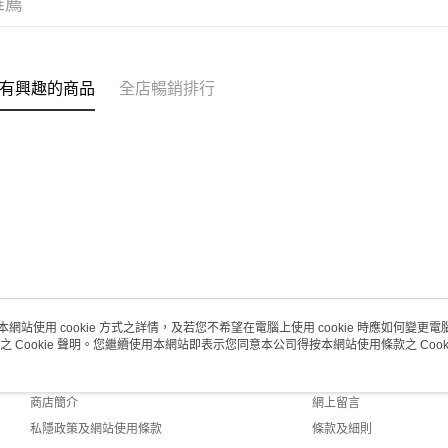
推薦
每筆HK$2
澳門地區配
有興趣的商品
全店暢銷排行
本網站使用 cookie 方式之詳情，及若您不希望在電腦上使用 cookie 時應如何變更電腦的
之 Cookie 聲明。您繼續使用本網站即表示您同意本公司得按本網站使用條款之 Cooki
關於我們
客戶服務
品牌故事
購物說明
商店簡介
網上留言
私隱政策及網站使用條款
條款及細則