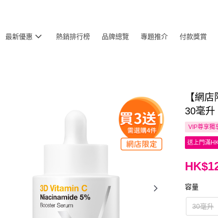
最新優惠
熱銷排行榜
品牌總覽
專題推介
付款獎賞
【網店
30毫升
VIP尊享
獨
送上門滿HK
HK$12
容量
30毫升