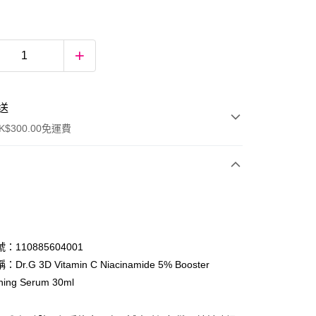
送
$300.00免運費
：110885604001
r.G 3D Vitamin C Niacinamide 5% Booster
ening Serum 30ml
ay