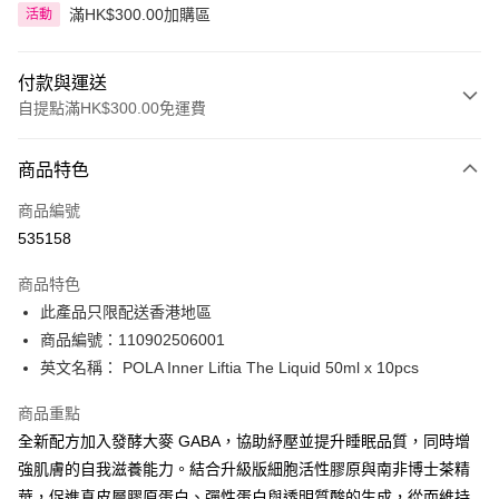
滿HK$300.00加購區
活動
付款與運送
自提點滿HK$300.00免運費
付款方式
商品特色
信用卡
商品編號
Apple Pay
535158
AlipayHK
商品特色
PayMe
此產品只限配送香港地區
商品編號：110902506001
WeChat Pay
英文名稱： POLA Inner Liftia The Liquid 50ml x 10pcs
BoC Pay
商品重點
全新配方加入發酵大麥 GABA，協助紓壓並提升睡眠品質，同時增
送貨方式
強肌膚的自我滋養能力。結合升級版細胞活性膠原與南非博士茶精
順豐自助櫃 - 確認發貨後1-3個工作天送達
華，促進真皮層膠原蛋白、彈性蛋白與透明質酸的生成，從而維持