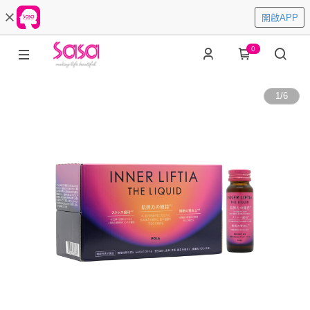
開啟APP
0
1
/
6