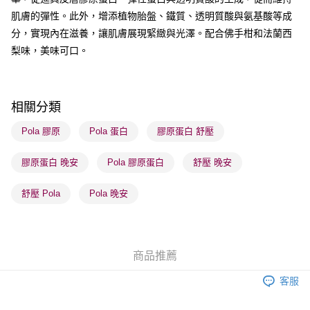
每筆HK$65.00，滿HK$300.00或以上免運費
肌膚的彈性。此外，增添植物胎盤、鐵質、透明質酸與氨基酸等成
順豐站及營業點 - 確認發貨後1-3個工作天送達
分，實現內在滋養，讓肌膚展現緊緻與光澤。配合佛手柑和法蘭西
梨味，美味可口。
每筆HK$65.00，滿HK$300.00或以上免運費
確認發貨後1-3 工作天送達，訂單將隨機分配至SF順豐速運或京東
物流公司進行物流配送
相關分類
每筆HK$65.00，滿HK$300.00或以上免運費
Pola 膠原
Pola 蛋白
膠原蛋白 舒壓
(香港門市) 只顯示可選門市。確認發貨後2-5個工作天到店，3天內
取。逾期會取消訂單，並不會安排重寄
膠原蛋白 晚安
Pola 膠原蛋白
舒壓 晚安
每筆HK$20.00，滿HK$100.00或以上免運費
舒壓 Pola
Pola 晚安
商品推薦
客服