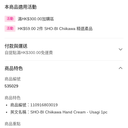
本商品適用活動
滿HK$300.00加購區
活動
HK$59.00 2件 SHO-BI Chiikawa 精選產品
活動
付款與運送
自提點滿HK$300.00免運費
付款方式
商品特色
信用卡
商品編號
Apple Pay
535029
AlipayHK
商品特色
PayMe
商品編號：110916803019
英文名稱：SHO-BI Chiikawa Hand Cream - Usagi 1pc
WeChat Pay
商品重點
BoC Pay