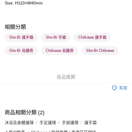
Size: H110×W40mm
送貨方式
順豐自助櫃 - 確認發貨後1-3個工作天送達
相關分類
每筆HK$65.00，滿HK$300.00或以上免運費
Sho-Bi 護手霜
Sho-Bi 手霜
Chiikawa 護手霜
順豐站及營業點 - 確認發貨後1-3個工作天送達
每筆HK$65.00，滿HK$300.00或以上免運費
Sho-Bi 烏薩奇
Chiikawa 烏薩奇
Sho-Bi Chiikawa
確認發貨後1-3 工作天送達，訂單將隨機分配至SF順豐速運或京東
物流公司進行物流配送
每筆HK$65.00，滿HK$300.00或以上免運費
商品推薦
(香港門市) 只顯示可選門市。確認發貨後2-5個工作天到店，3天內
客服
取。逾期會取消訂單，並不會安排重寄
每筆HK$20.00，滿HK$100.00或以上免運費
(澳門門市) 只顯示可選門市。確認發貨後2-5個工作天到店，3天內
商品相關分類 (2)
取。逾期會取消訂單，並不會安排重寄
沐浴及身體護理
手足護理
手部護理
護手霜
每筆HK$20.00，滿HK$100.00或以上免運費