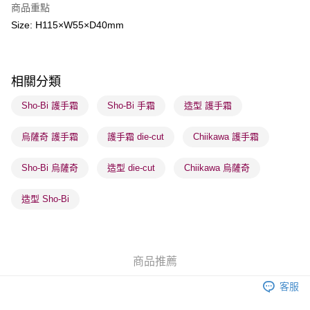
商品重點
BoC Pay
Size: H115×W55×D40mm
送貨方式
順豐自助櫃 - 確認發貨後1-3個工作天送達
相關分類
每筆HK$65.00，滿HK$300.00或以上免運費
Sho-Bi 護手霜
Sho-Bi 手霜
造型 護手霜
順豐站及營業點 - 確認發貨後1-3個工作天送達
每筆HK$65.00，滿HK$300.00或以上免運費
烏薩奇 護手霜
護手霜 die-cut
Chiikawa 護手霜
確認發貨後1-3 工作天送達，訂單將隨機分配至SF順豐速運或京東
Sho-Bi 烏薩奇
造型 die-cut
Chiikawa 烏薩奇
物流公司進行物流配送
每筆HK$65.00，滿HK$300.00或以上免運費
造型 Sho-Bi
(香港門市) 只顯示可選門市。確認發貨後2-5個工作天到店，3天內
取。逾期會取消訂單，並不會安排重寄
每筆HK$20.00，滿HK$100.00或以上免運費
商品推薦
(澳門門市) 只顯示可選門市。確認發貨後2-5個工作天到店，3天內
客服
取。逾期會取消訂單，並不會安排重寄