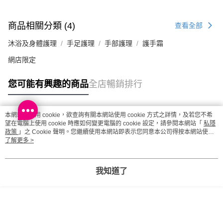
每筆HK$20.00，滿HK$100.00或以上免運費
澳門地區配送 - 確認發貨後1-4個工作天送達
運費表
商品相關分類 (4)
查看全部
沐浴及身體護理
手足護理
手部護理
護手霜
網店限定
您可能有興趣的商品
全店暢銷排行
本網站中使用 cookie，欲查詢有關本網站使用 cookie 方式之詳情，及若您不希
熱門標籤
望在電腦上使用 cookie 時應如何變更電腦的 cookie 設定，請參閱本網站「
私隱
政策
」之 Cookie 聲明。您繼續使用本網站即表示您同意本公司得按本網站使用
條款之 Cookie 聲明使用 cookie。
了解更多 >
熱銷排行
最新商品
人氣推薦
我知道了