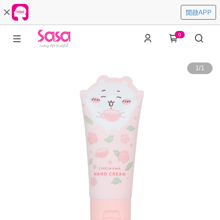
開啟APP
0
1
/
1