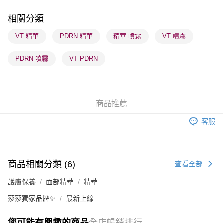
每筆HK$65.00，滿HK$300.00或以上免運費
相關分類
順豐站及營業點 - 確認發貨後1-3個工作天送達
VT 精華
PDRN 精華
精華 噴霧
VT 噴霧
每筆HK$65.00，滿HK$300.00或以上免運費
PDRN 噴霧
VT PDRN
確認發貨後1-3 工作天送達，訂單將隨機分配至SF順豐速運或京東
物流公司進行物流配送
每筆HK$65.00，滿HK$300.00或以上免運費
商品推薦
(香港門市) 只顯示可選門市。確認發貨後2-5個工作天到店，3天內
取。逾期會取消訂單，並不會安排重寄
客服
每筆HK$20.00，滿HK$100.00或以上免運費
(澳門門市) 只顯示可選門市。確認發貨後2-5個工作天到店，3天內
取。逾期會取消訂單，並不會安排重寄
商品相關分類 (6)
查看全部
每筆HK$20.00，滿HK$100.00或以上免運費
護膚保養
面部精華
精華
澳門地區配送 - 確認發貨後1-4個工作天送達
運費表
莎莎獨家品牌✨
最新上線
您可能有興趣的商品
全店暢銷排行