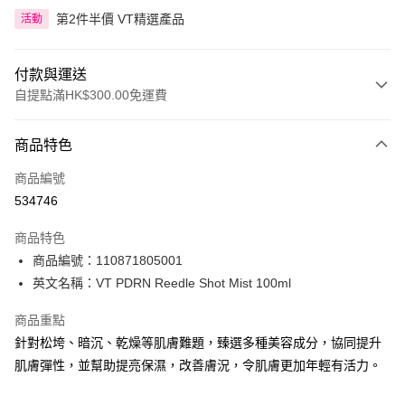
第2件半價 VT精選產品
活動
付款與運送
自提點滿HK$300.00免運費
付款方式
商品特色
信用卡
商品編號
Apple Pay
534746
AlipayHK
商品特色
PayMe
商品編號：110871805001
英文名稱：VT PDRN Reedle Shot Mist 100ml
WeChat Pay
商品重點
BoC Pay
針對松垮、暗沉、乾燥等肌膚難題，臻選多種美容成分，協同提升
肌膚彈性，並幫助提亮保濕，改善膚況，令肌膚更加年輕有活力。
送貨方式
順豐自助櫃 - 確認發貨後1-3個工作天送達