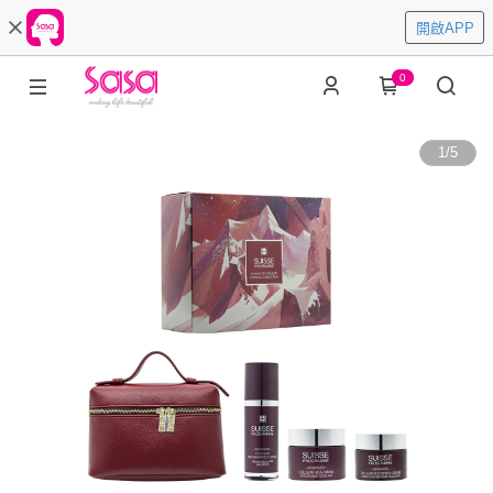
開啟APP
0
1
/
5