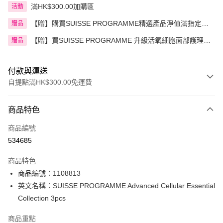
滿HK$300.00加購區
活動
【贈】購買SUISSE PROGRAMME精選產品淨值滿指定金
贈品
額即送 贈品1件
【贈】買SUISSE PROGRAMME 升級活氧細胞面部護理套
贈品
裝 3件裝 即送 精選贈品 1件
付款與運送
自提點滿HK$300.00免運費
付款方式
商品特色
信用卡
商品編號
Apple Pay
534685
AlipayHK
商品特色
PayMe
商品編號：1108813
英文名稱：SUISSE PROGRAMME Advanced Cellular Essential
WeChat Pay
Collection 3pcs
BoC Pay
商品重點