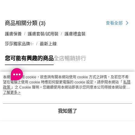
商品相關分類 (3)
查看全部
護膚保養
護膚套裝/試用裝
護膚禮盒裝
莎莎獨家品牌✨
最新上線
您可能有興趣的商品
全店暢銷排行
本網站中使用 cookie，欲查詢有關本網站使用 cookie 方式之詳情，及若您不希
熱門標籤
望在電腦上使用 cookie 時應如何變更電腦的 cookie 設定，請參閱本網站「
私隱
政策
」之 Cookie 聲明。您繼續使用本網站即表示您同意本公司得按本網站使用
條款之 Cookie 聲明使用 cookie。
了解更多 >
熱銷排行
最新商品
人氣推薦
我知道了