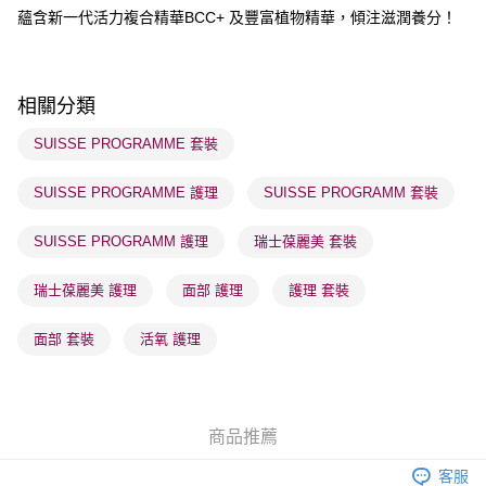
蘊含新一代活力複合精華BCC+ 及豐富植物精華，傾注滋潤養分！
送貨方式
順豐自助櫃 - 確認發貨後1-3個工作天送達
每筆HK$65.00，滿HK$300.00或以上免運費
相關分類
順豐站及營業點 - 確認發貨後1-3個工作天送達
SUISSE PROGRAMME 套裝
每筆HK$65.00，滿HK$300.00或以上免運費
SUISSE PROGRAMME 護理
SUISSE PROGRAMM 套裝
確認發貨後1-3 工作天送達，訂單將隨機分配至SF順豐速運或京東
物流公司進行物流配送
SUISSE PROGRAMM 護理
瑞士葆麗美 套裝
每筆HK$65.00，滿HK$300.00或以上免運費
(香港門市) 只顯示可選門市。確認發貨後2-5個工作天到店，3天內
瑞士葆麗美 護理
面部 護理
護理 套裝
取。逾期會取消訂單，並不會安排重寄
面部 套裝
活氧 護理
每筆HK$20.00，滿HK$100.00或以上免運費
(澳門門市) 只顯示可選門市。確認發貨後2-5個工作天到店，3天內
取。逾期會取消訂單，並不會安排重寄
商品推薦
每筆HK$20.00，滿HK$100.00或以上免運費
客服
澳門地區配送 - 確認發貨後1-4個工作天送達
運費表