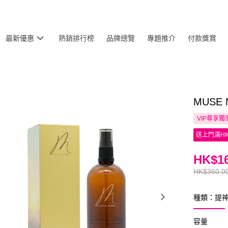
最新優惠
熱銷排行榜
品牌總覽
專題推介
付款獎賞
MUSE
VIP尊享
獨
送上門滿HK
HK$16
HK$360.0
種類：提
容量