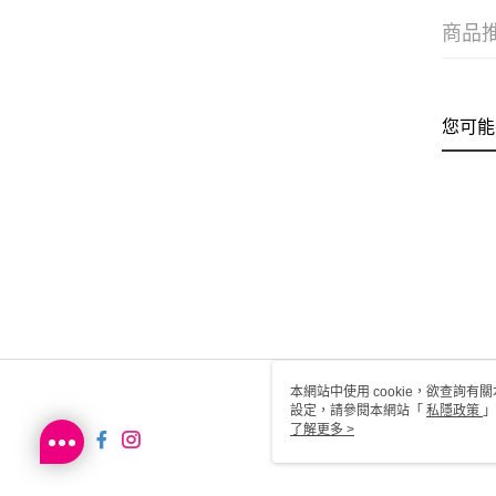
商品
您可能
本網站中使用 cookie，欲查詢有關
設定，請參閱本網站「
私隱政策
」
用 cookie。
了解更多 >