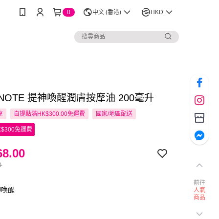
0
中文 (香港)
HKD
 NOTE 提神喚醒潤膚按摩油 200毫升
享
自提點滿HK$300.00免運費
國家/地區配送
$300免運費
8.00
0
前往
神喚醒
人氣
商品