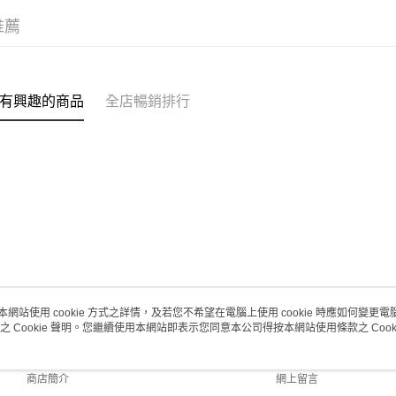
(澳門門市
推薦
取。逾期
每筆HK$2
澳門地區配
有興趣的商品
全店暢銷排行
本網站使用 cookie 方式之詳情，及若您不希望在電腦上使用 cookie 時應如何變更電腦的
之 Cookie 聲明。您繼續使用本網站即表示您同意本公司得按本網站使用條款之 Cooki
關於我們
客戶服務
品牌故事
購物說明
商店簡介
網上留言