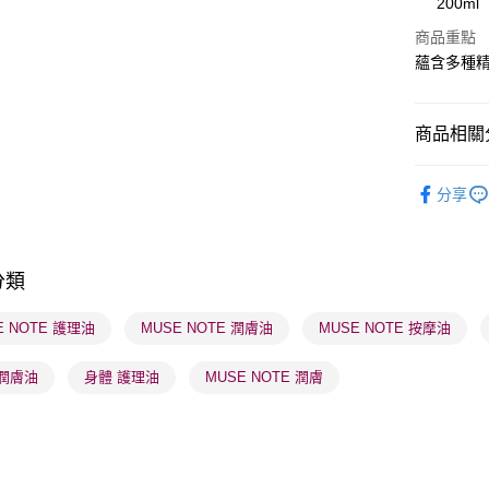
200ml
WeChat P
商品重點
蘊含多種
BoC Pay
商品相關分
送貨方式
順豐自助櫃
沐浴及身
分享
每筆HK$6
莎莎獨家
順豐站及營
莎莎獨家
每筆HK$6
分類
確認發貨後
E NOTE 護理油
MUSE NOTE 潤膚油
MUSE NOTE 按摩油
物流公司
每筆HK$6
 潤膚油
身體 護理油
MUSE NOTE 潤膚
(香港門市
取。逾期
每筆HK$2