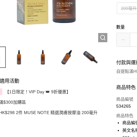
200毫升
數量
付款與運
自提點滿HK
適用活動
付款方式
商品特色
【1日限定！VIP Day 👑 9折優惠】
享
信用卡
商品編號
滿$300加購區
534265
Apple Pay
HK$298 2件 MUSE NOTE 精選潤膚按摩油 200毫升
商品特色
AlipayHK
商品編號
英文名稱：
PayMe