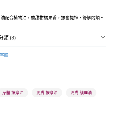
ay
精油配合植物油，酸甜柑橘果香，振奮提神，舒解悶煩。
類 (3)
 - 確認發貨後1-3個工作天送達
體護理
身體護理
身體護理油
客服
5.00，滿HK$300.00或以上免運費
品牌✨
最新上線
業點 - 確認發貨後1-3個工作天送達
品牌✨
全部產品
5.00，滿HK$300.00或以上免運費
1-3 工作天送達，訂單將隨機分配至SF順豐速運或京東
身體 按摩油
潤膚 按摩油
潤膚 護理油
進行物流配送
5.00，滿HK$300.00或以上免運費
) 只顯示可選門市。確認發貨後2-5個工作天到店，3天內
會取消訂單，並不會安排重寄
0.00，滿HK$100.00或以上免運費