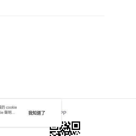
) 只顯示可選門市。確認發貨後2-5個工作天到店，3天內
會取消訂單，並不會安排重寄
0.00，滿HK$100.00或以上免運費
送 - 確認發貨後1-4個工作天送達
運費表
 cookie
e 聲明使
我知道了
官方APP