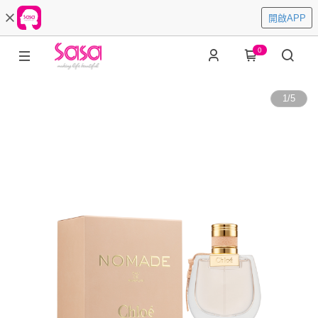
開啟APP
0
1
/
5