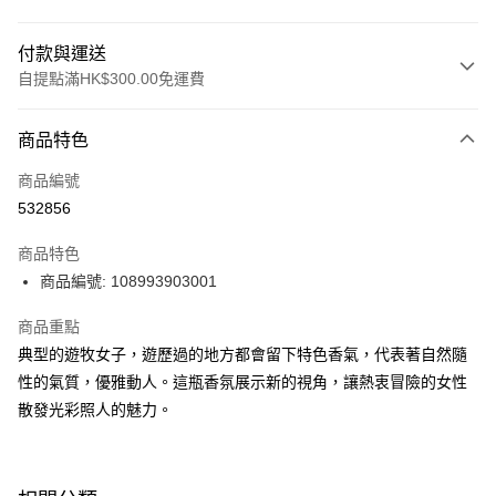
付款與運送
自提點滿HK$300.00免運費
付款方式
商品特色
信用卡
商品編號
Apple Pay
532856
AlipayHK
商品特色
PayMe
商品編號: 108993903001
WeChat Pay
商品重點
典型的遊牧女子，遊歷過的地方都會留下特色香氣，代表著自然隨
BoC Pay
性的氣質，優雅動人。這瓶香氛展示新的視角，讓熱衷冒險的女性
散發光彩照人的魅力。
送貨方式
順豐自助櫃 - 確認發貨後1-3個工作天送達
每筆HK$65.00，滿HK$300.00或以上免運費