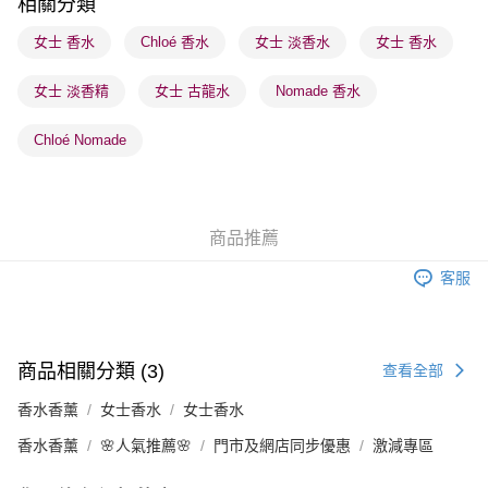
相關分類
順豐站及營業點 - 確認發貨後1-3個工作天送達
女士 香水
Chloé 香水
女士 淡香水
女士 香水
每筆HK$65.00，滿HK$300.00或以上免運費
女士 淡香精
女士 古龍水
Nomade 香水
確認發貨後1-3 工作天送達，訂單將隨機分配至SF順豐速運或京東
物流公司進行物流配送
Chloé Nomade
每筆HK$65.00，滿HK$300.00或以上免運費
(香港門市) 只顯示可選門市。確認發貨後2-5個工作天到店，3天內
取。逾期會取消訂單，並不會安排重寄
商品推薦
每筆HK$20.00，滿HK$100.00或以上免運費
客服
商品相關分類 (3)
查看全部
香水香薰
女士香水
女士香水
香水香薰
🌸人氣推薦🌸
門市及網店同步優惠
激減專區