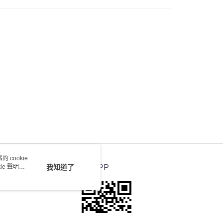
0.00，滿HK$100.00或以上免運費
送 - 確認發貨後1-4個工作天送達
運費表
 cookie
e 聲明使
我知道了
官方APP