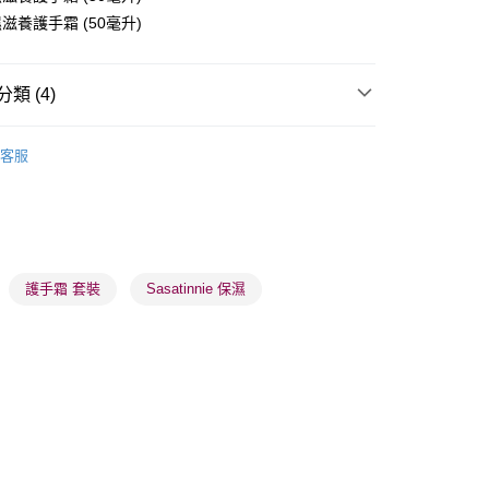
滋養護手霜 (50毫升)
類 (4)
 - 確認發貨後1-3個工作天送達
體護理
手足護理
手部護理
護手霜
5.00，滿HK$300.00或以上免運費
客服
品牌✨
最新上線
業點 - 確認發貨後1-3個工作天送達
5.00，滿HK$300.00或以上免運費
品牌✨
全部產品
品牌✨
韓系品牌
全部產品
1-3 工作天送達，訂單將隨機分配至SF順豐速運或京東
進行物流配送
護手霜 套裝
Sasatinnie 保濕
5.00，滿HK$300.00或以上免運費
) 只顯示可選門市。確認發貨後2-5個工作天到店，3天內
會取消訂單，並不會安排重寄
0.00，滿HK$100.00或以上免運費
) 只顯示可選門市。確認發貨後2-5個工作天到店，3天內
會取消訂單，並不會安排重寄