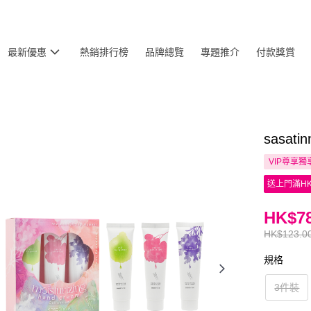
最新優惠
熱銷排行榜
品牌總覽
專題推介
付款獎賞
sasa
VIP尊享
獨
送上門滿HK
HK$78
HK$123.0
規格
3件裝