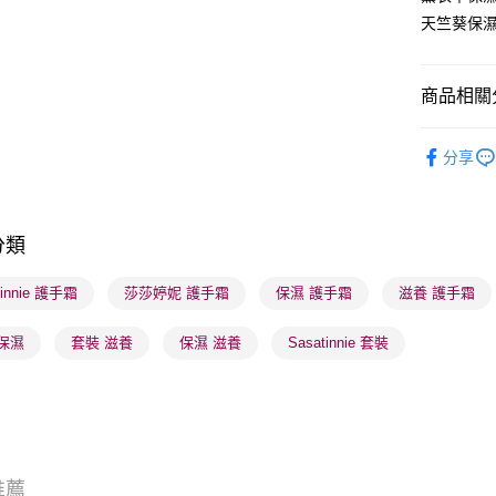
天竺葵保濕
送貨方式
商品相關分
順豐自助櫃
沐浴及身
每筆HK$6
分享
莎莎獨家
順豐站及營
每筆HK$6
莎莎獨家
分類
莎莎獨家
確認發貨後
物流公司
tinnie 護手霜
莎莎婷妮 護手霜
保濕 護手霜
滋養 護手霜
每筆HK$6
保濕
套裝 滋養
保濕 滋養
Sasatinnie 套裝
(香港門市
取。逾期
每筆HK$2
(澳門門市
取。逾期
推薦