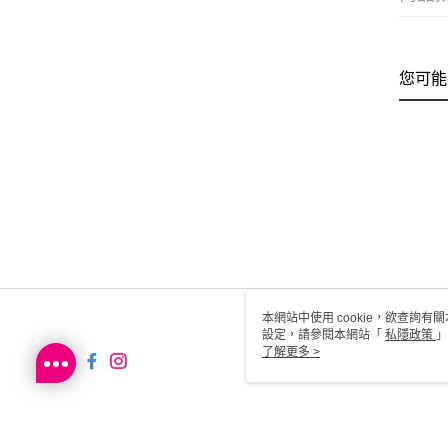
您可能
本網站中使用 cookie，欲查詢有關
設定，請參閱本網站「
私隱政策
」
用 cookie。
了解更多 >