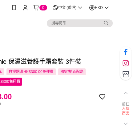
0
中文 (香港)
HKD
tinnie 保濕滋養護手霜套裝 3件裝
享
自提點滿HK$300.00免運費
國家/地區配送
$300免運費
.00
0
前往
人氣
商品