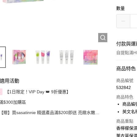
數量
付款與運
自提點滿HK
付款方式
商品特色
信用卡
商品編號
適用活動
532842
Apple Pay
【1日限定！VIP Day 👑 9折優惠】
享
商品特色
滿$300加購區
AlipayHK
商品編號
英文名稱：s
【贈】買sasatinnie 精選產品滿$200即送 亮緻水嫩潤
PayMe
唇膏 3克 1件
商品重點
WeChat P
香檸檬保濕
薰衣草保濕
BoC Pay