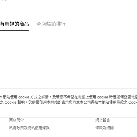
每筆HK$2
澳門地區配
有興趣的商品
全店暢銷排行
本網站使用 cookie 方式之詳情，及若您不希望在電腦上使用 cookie 時應如何變更電腦的
之 Cookie 聲明。您繼續使用本網站即表示您同意本公司得按本網站使用條款之 Cooki
關於我們
客戶服務
品牌故事
購物說明
商店簡介
網上留言
私隱政策及網站使用條款
條款及細則
聯絡我們