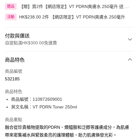
【贈】買2件【網店限定】VT PDRN爽膚水 250毫升 送 VT
贈品
爆水微針精華面膜 3件
HK$238.00 2件 【網店限定】VT PDRN爽膚水 250毫升
活動
付款與運送
自提點滿HK$300.00免運費
付款方式
商品特色
信用卡
商品編號
Apple Pay
532185
AlipayHK
商品特色
PayMe
商品編號：110872609001
英文名稱：VT PDRN Toner 250ml
WeChat Pay
商品重點
BoC Pay
融合從珍貴植物提取的PDRN、煙醯胺和泛醇等護膚成分，為肌膚
帶來密集補水與緊致柔亮的護理體驗，助力肌膚煥發光彩。
送貨方式