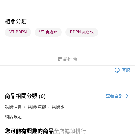
順豐自助櫃 - 確認發貨後1-3個工作天送達
每筆HK$65.00，滿HK$300.00或以上免運費
相關分類
順豐站及營業點 - 確認發貨後1-3個工作天送達
VT PDRN
VT 爽膚水
PDRN 爽膚水
每筆HK$65.00，滿HK$300.00或以上免運費
確認發貨後1-3 工作天送達，訂單將隨機分配至SF順豐速運或京東
物流公司進行物流配送
商品推薦
每筆HK$65.00，滿HK$300.00或以上免運費
客服
(香港門市) 只顯示可選門市。確認發貨後2-5個工作天到店，3天內
取。逾期會取消訂單，並不會安排重寄
每筆HK$20.00，滿HK$100.00或以上免運費
商品相關分類 (6)
查看全部
(澳門門市) 只顯示可選門市。確認發貨後2-5個工作天到店，3天內
護膚保養
爽膚/噴霧
爽膚水
取。逾期會取消訂單，並不會安排重寄
每筆HK$20.00，滿HK$100.00或以上免運費
網店限定
澳門地區配送 - 確認發貨後1-4個工作天送達
運費表
您可能有興趣的商品
全店暢銷排行