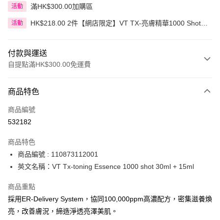
滿HK$300.00加購區
活動
HK$218.00 2件【網店限定】VT TX-亮膚精華1000 Shot增
活動
量裝 30毫升+15毫升
付款與運送
自提點滿HK$300.00免運費
付款方式
商品特色
信用卡
商品編號
Apple Pay
532182
AlipayHK
商品特色
PayMe
商品編號 : 110873112001
英文名稱：VT Tx-toning Essence 1000 shot 30ml + 15ml
WeChat Pay
商品重點
BoC Pay
採用ER-Delivery System，協同100,000ppm高濃配方，密集滋養煥
亮，改善膚況，締造淨透亮澤美肌。
送貨方式