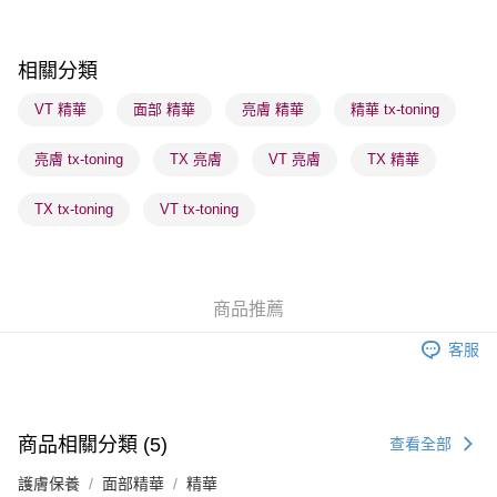
順豐自助櫃 - 確認發貨後1-3個工作天送達
每筆HK$65.00，滿HK$300.00或以上免運費
相關分類
順豐站及營業點 - 確認發貨後1-3個工作天送達
VT 精華
面部 精華
亮膚 精華
精華 tx-toning
每筆HK$65.00，滿HK$300.00或以上免運費
亮膚 tx-toning
TX 亮膚
VT 亮膚
TX 精華
確認發貨後1-3 工作天送達，訂單將隨機分配至SF順豐速運或京東
物流公司進行物流配送
TX tx-toning
VT tx-toning
每筆HK$65.00，滿HK$300.00或以上免運費
(香港門市) 只顯示可選門市。確認發貨後2-5個工作天到店，3天內
取。逾期會取消訂單，並不會安排重寄
商品推薦
每筆HK$20.00，滿HK$100.00或以上免運費
客服
(澳門門市) 只顯示可選門市。確認發貨後2-5個工作天到店，3天內
取。逾期會取消訂單，並不會安排重寄
每筆HK$20.00，滿HK$100.00或以上免運費
商品相關分類 (5)
查看全部
澳門地區配送 - 確認發貨後1-4個工作天送達
運費表
護膚保養
面部精華
精華