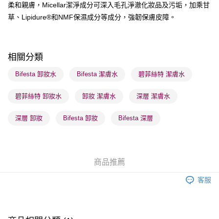
柔和親膚，Micellar潔淨成分可深入毛孔淨澈化妝品及污垢，加乘甘
草、Lipidure®和NMF保濕成分等成分，強韌保膚皮障。
送貨方式
順豐自助櫃 - 確認發貨後1-3個工作天送達
每筆HK$65.00，滿HK$300.00或以上免運費
相關分類
順豐站及營業點 - 確認發貨後1-3個工作天送達
Bifesta 卸妝水
Bifesta 潔膚水
碧菲絲特 潔膚水
每筆HK$65.00，滿HK$300.00或以上免運費
碧菲絲特 卸妝水
卸妝 潔膚水
深層 潔膚水
確認發貨後1-3 工作天送達，訂單將隨機分配至SF順豐速運或京東
物流公司進行物流配送
深層 卸妝
Bifesta 卸妝
Bifesta 深層
每筆HK$65.00，滿HK$300.00或以上免運費
(香港門市) 只顯示可選門市。確認發貨後2-5個工作天到店，3天內
取。逾期會取消訂單，並不會安排重寄
商品推薦
每筆HK$20.00，滿HK$100.00或以上免運費
客服
(澳門門市) 只顯示可選門市。確認發貨後2-5個工作天到店，3天內
取。逾期會取消訂單，並不會安排重寄
每筆HK$20.00，滿HK$100.00或以上免運費