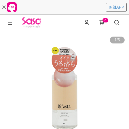
開啟APP
0
1
/
5