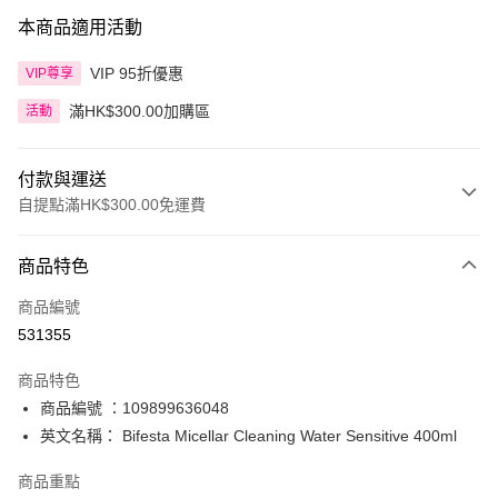
本商品適用活動
VIP 95折優惠
VIP尊享
滿HK$300.00加購區
活動
付款與運送
自提點滿HK$300.00免運費
付款方式
商品特色
信用卡
商品編號
Apple Pay
531355
AlipayHK
商品特色
PayMe
商品編號 ：109899636048
英文名稱： Bifesta Micellar Cleaning Water Sensitive 400ml
WeChat Pay
商品重點
BoC Pay