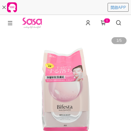
開啟APP
0
1
/
5