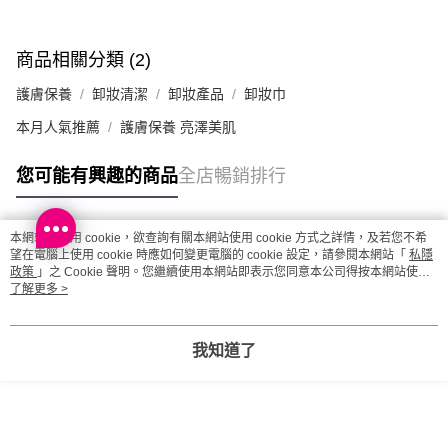
澳門地區配送 - 確認發貨後1-4個工作天送達
運費表
商品相關分類 (2)
護膚保養
卸妝清潔
卸妝產品
卸妝巾
本月人氣推薦
護膚保養 亮澤美肌
您可能有興趣的商品
全店暢銷排行
本網站中使用 cookie，欲查詢有關本網站使用 cookie 方式之詳情，及若您不希
熱門標籤
望在電腦上使用 cookie 時應如何變更電腦的 cookie 設定，請參閱本網站「
私隱
政策
」之 Cookie 聲明。您繼續使用本網站即表示您同意本公司得按本網站使用
條款之 Cookie 聲明使用 cookie。
了解更多 >
熱銷排行
最新商品
人氣推薦
我知道了