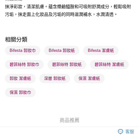
抹淨彩妝，清潔肌膚。蘊含煙鹼醯胺和可吸附舒潤成分，輕鬆吸附
送貨方式
污垢，抹走面上化妝品及污垢的同時滋潤補水，水潤清透。
順豐自助櫃 - 確認發貨後1-3個工作天送達
每筆HK$65.00，滿HK$300.00或以上免運費
順豐站及營業點 - 確認發貨後1-3個工作天送達
相關分類
每筆HK$65.00，滿HK$300.00或以上免運費
Bifesta 卸妝巾
Bifesta 卸妝紙
Bifesta 潔膚紙
確認發貨後1-3 工作天送達，訂單將隨機分配至SF順豐速運或京東
碧菲絲特 卸妝巾
碧菲絲特 卸妝紙
碧菲絲特 潔膚紙
物流公司進行物流配送
每筆HK$65.00，滿HK$300.00或以上免運費
卸妝 潔膚紙
深層 卸妝紙
保濕 潔膚紙
(香港門市) 只顯示可選門市。確認發貨後2-5個工作天到店，3天內
取。逾期會取消訂單，並不會安排重寄
保濕 卸妝巾
每筆HK$20.00，滿HK$100.00或以上免運費
(澳門門市) 只顯示可選門市。確認發貨後2-5個工作天到店，3天內
取。逾期會取消訂單，並不會安排重寄
商品推薦
每筆HK$20.00，滿HK$100.00或以上免運費
客服