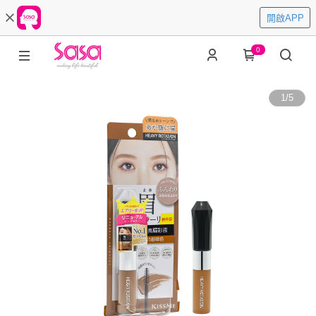
開啟APP
0
1
/
5