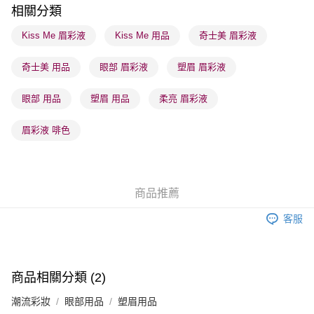
相關分類
順豐站及營業點 - 確認發貨後1-3個工作天送達
Kiss Me 眉彩液
Kiss Me 用品
奇士美 眉彩液
每筆HK$65.00，滿HK$300.00或以上免運費
奇士美 用品
眼部 眉彩液
塑眉 眉彩液
確認發貨後1-3 工作天送達，訂單將隨機分配至SF順豐速運或京東
物流公司進行物流配送
眼部 用品
塑眉 用品
柔亮 眉彩液
每筆HK$65.00，滿HK$300.00或以上免運費
(香港門市) 只顯示可選門市。確認發貨後2-5個工作天到店，3天內
眉彩液 啡色
取。逾期會取消訂單，並不會安排重寄
每筆HK$20.00，滿HK$100.00或以上免運費
(澳門門市) 只顯示可選門市。確認發貨後2-5個工作天到店，3天內
商品推薦
取。逾期會取消訂單，並不會安排重寄
客服
每筆HK$20.00，滿HK$100.00或以上免運費
澳門地區配送 - 確認發貨後1-4個工作天送達
運費表
商品相關分類 (2)
潮流彩妝
眼部用品
塑眉用品