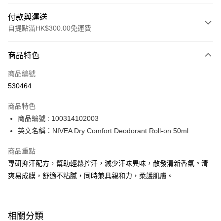
付款與運送
自提點滿HK$300.00免運費
付款方式
商品特色
信用卡
商品編號
Apple Pay
530464
AlipayHK
商品特色
PayMe
商品編號 : 100314102003
英文名稱：NIVEA Dry Comfort Deodorant Roll-on 50ml
WeChat Pay
商品重點
BoC Pay
專研抑汗配方，幫助輕鬆控汗，減少汗味異味，散發清新香氣。清
爽易成膜，舒適不粘膩，同時兼具親和力，柔護肌膚。
送貨方式
順豐自助櫃 - 確認發貨後1-3個工作天送達
每筆HK$65.00，滿HK$300.00或以上免運費
相關分類