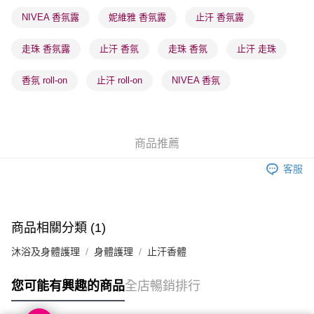
順豐站及營業點 - 確認發貨後1-3個工作天送達
NIVEA 香氛露
妮維雅 香氛露
止汗 香氛露
每筆HK$65.00，滿HK$300.00或以上免運費
走珠 香氛露
止汗 香氛
走珠 香氛
止汗 走珠
確認發貨後1-3 工作天送達，訂單將隨機分配至SF順豐速運或京東
物流公司進行物流配送
香氛 roll-on
止汗 roll-on
NIVEA 香氛
每筆HK$65.00，滿HK$300.00或以上免運費
(香港門市) 只顯示可選門市。確認發貨後2-5個工作天到店，3天內
取。逾期會取消訂單，並不會安排重寄
商品推薦
每筆HK$20.00，滿HK$100.00或以上免運費
客服
(澳門門市) 只顯示可選門市。確認發貨後2-5個工作天到店，3天內
取。逾期會取消訂單，並不會安排重寄
每筆HK$20.00，滿HK$100.00或以上免運費
商品相關分類 (1)
澳門地區配送 - 確認發貨後1-4個工作天送達
運費表
沐浴及身體護理
身體護理
止汗香體
您可能有興趣的商品
全店暢銷排行