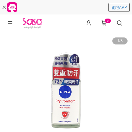
開啟APP
0
1
/
5