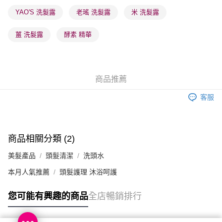
順豐站及營業點 - 確認發貨後1-3個工作天送達
YAO'S 洗髮露
老瑤 洗髮露
米 洗髮露
每筆HK$65.00，滿HK$300.00或以上免運費
薑 洗髮露
酵素 精華
確認發貨後1-3 工作天送達，訂單將隨機分配至SF順豐速運或京東
物流公司進行物流配送
每筆HK$65.00，滿HK$300.00或以上免運費
商品推薦
(香港門市) 只顯示可選門市。確認發貨後2-5個工作天到店，3天內
取。逾期會取消訂單，並不會安排重寄
客服
每筆HK$20.00，滿HK$100.00或以上免運費
(澳門門市) 只顯示可選門市。確認發貨後2-5個工作天到店，3天內
取。逾期會取消訂單，並不會安排重寄
商品相關分類 (2)
每筆HK$20.00，滿HK$100.00或以上免運費
美髮產品
頭髮清潔
洗頭水
澳門地區配送 - 確認發貨後1-4個工作天送達
運費表
本月人氣推薦
頭髮護理 沐浴呵護
您可能有興趣的商品
全店暢銷排行