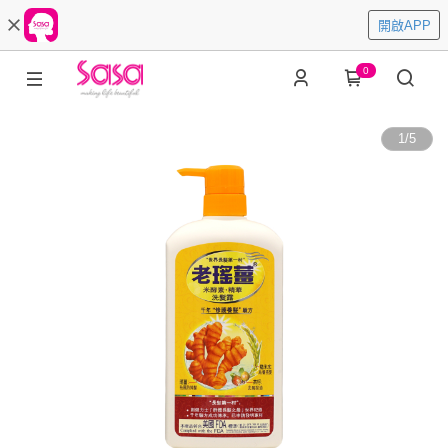
開啟APP
0
1
/
5