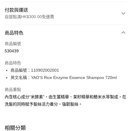
付款與運送
自提點滿HK$300.00免運費
付款方式
商品特色
信用卡
商品編號
Apple Pay
530439
AlipayHK
商品特色
PayMe
商品編號：110902002001
英文名稱：YAO'S Rice Enzyme Essence Shampoo 720ml
WeChat Pay
商品重點
BoC Pay
內含核心成分“米酵素”，由生薑精華、茶籽精華和糙米水等製成，在
洗髮的同時賦予髮絲活力養分，強韌髮絲。
送貨方式
順豐自助櫃 - 確認發貨後1-3個工作天送達
每筆HK$65.00，滿HK$300.00或以上免運費
相關分類