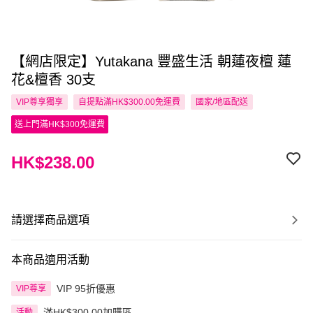
【網店限定】Yutakana 豐盛生活 朝蓮夜檀 蓮
花&檀香 30支
VIP尊享
獨享
自提點滿HK$300.00免運費
國家/地區配送
送上門滿HK$300免運費
HK$238.00
請選擇商品選項
本商品適用活動
VIP 95折優惠
VIP尊享
滿HK$300.00加購區
活動