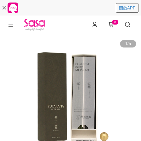
開啟APP
0
1
/
5