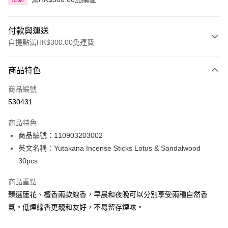
付款與運送
自提點滿HK$300.00免運費
付款方式
商品特色
信用卡
商品編號
Apple Pay
530431
AlipayHK
商品特色
PayMe
商品編號：110903203002
英文名稱：Yutakana Incense Sticks Lotus & Sandalwood
WeChat Pay
30pcs
BoC Pay
商品重點
臻選蓮花、檀香兩款線香，早晨和夜晚可以分別享受兩種自然香
送貨方式
氣。低煙線香更親和友好，不易留存煙味。
順豐自助櫃 - 確認發貨後1-3個工作天送達
每筆HK$65.00，滿HK$300.00或以上免運費