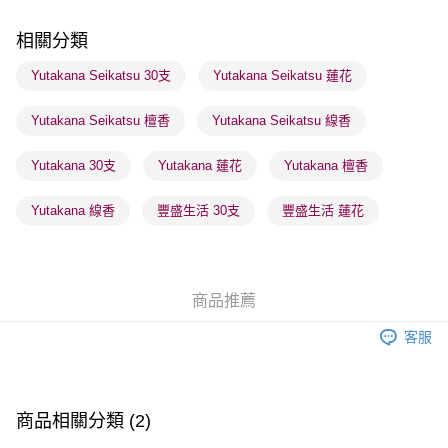
順豐站及營業點 - 確認發貨後1-3個工作天送達
相關分類
每筆HK$65.00，滿HK$300.00或以上免運費
Yutakana Seikatsu 30支
Yutakana Seikatsu 蓮花
確認發貨後1-3 工作天送達，訂單將隨機分配至SF順豐速運或京東
Yutakana Seikatsu 檀香
Yutakana Seikatsu 線香
物流公司進行物流配送
每筆HK$65.00，滿HK$300.00或以上免運費
Yutakana 30支
Yutakana 蓮花
Yutakana 檀香
(香港門市) 只顯示可選門市。確認發貨後2-5個工作天到店，3天內
取。逾期會取消訂單，並不會安排重寄
Yutakana 線香
豐盛生活 30支
豐盛生活 蓮花
每筆HK$20.00，滿HK$100.00或以上免運費
(澳門門市) 只顯示可選門市。確認發貨後2-5個工作天到店，3天內
取。逾期會取消訂單，並不會安排重寄
商品推薦
每筆HK$20.00，滿HK$100.00或以上免運費
客服
澳門地區配送 - 確認發貨後1-4個工作天送達
運費表
商品相關分類 (2)