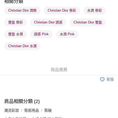
相關分類
每筆HK$65.00，滿HK$300.00或以上免運費
Christian Dior 潤唇
Christian Dior 唇彩
水潤 唇彩
順豐站及營業點 - 確認發貨後1-3個工作天送達
每筆HK$65.00，滿HK$300.00或以上免運費
豐盈 唇彩
Christian Dior 誘惑
Christian Dior 豐盈
確認發貨後1-3 工作天送達，訂單將隨機分配至SF順豐速運或京東
豐盈 水潤
誘惑 Pink
水潤 Pink
物流公司進行物流配送
每筆HK$65.00，滿HK$300.00或以上免運費
Christian Dior 水潤
(香港門市) 只顯示可選門市。確認發貨後2-5個工作天到店，3天內
取。逾期會取消訂單，並不會安排重寄
每筆HK$20.00，滿HK$100.00或以上免運費
商品推薦
(澳門門市) 只顯示可選門市。確認發貨後2-5個工作天到店，3天內
客服
取。逾期會取消訂單，並不會安排重寄
每筆HK$20.00，滿HK$100.00或以上免運費
澳門地區配送 - 確認發貨後1-4個工作天送達
運費表
商品相關分類 (2)
潮流彩妝
唇部用品
唇釉