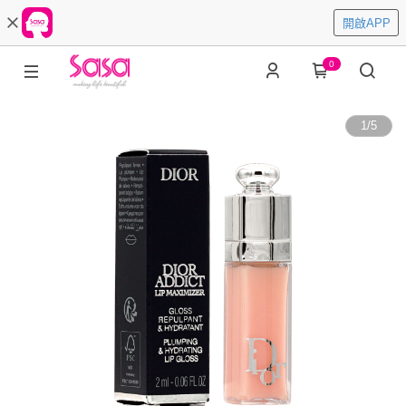
開啟APP
0
1
/
5