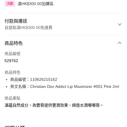
滿HK$300.00加購區
活動
付款與運送
自提點滿HK$300.00免運費
付款方式
商品特色
信用卡
商品編號
Apple Pay
529762
AlipayHK
商品特色
PayMe
商品編號：110626215162
英文名稱：Christian Dior Addict Lip Maximizer #001 Pink 2ml
WeChat Pay
商品重點
BoC Pay
滿蘊自然成分，為雙唇提供豐潤效果，締造水潤嘟嘟唇。
送貨方式
順豐自助櫃 - 確認發貨後1-3個工作天送達