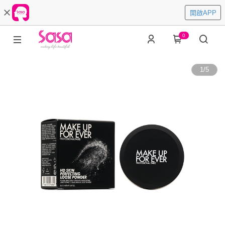
開啟APP
0
1
/
5