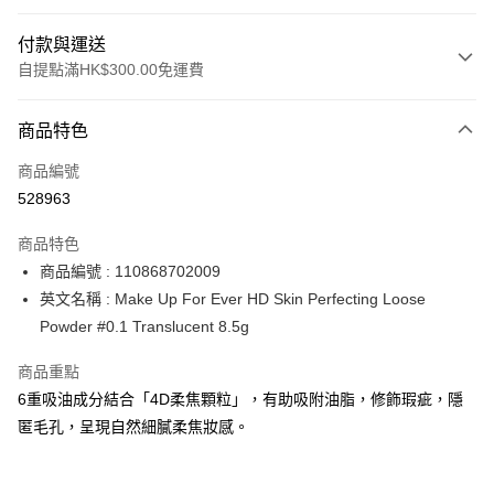
付款與運送
自提點滿HK$300.00免運費
付款方式
商品特色
信用卡
商品編號
Apple Pay
528963
AlipayHK
商品特色
PayMe
商品編號 : 110868702009
英文名稱 : Make Up For Ever HD Skin Perfecting Loose
WeChat Pay
Powder #0.1 Translucent 8.5g
BoC Pay
商品重點
6重吸油成分結合「4D柔焦顆粒」，有助吸附油脂，修飾瑕疵，隱
送貨方式
匿毛孔，呈現自然細膩柔焦妝感。
順豐自助櫃 - 確認發貨後1-3個工作天送達
每筆HK$65.00，滿HK$300.00或以上免運費