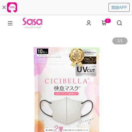
開啟APP
0
1
/
1