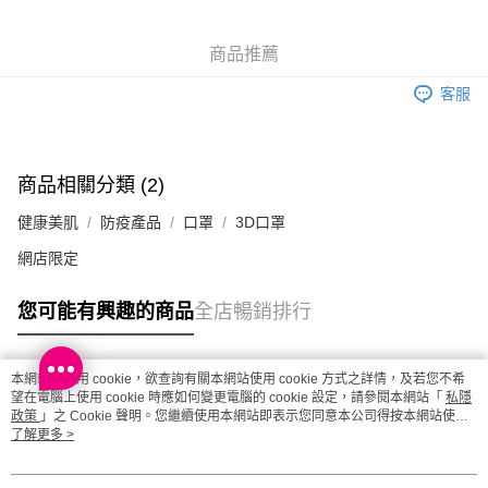
每筆HK$20.00，滿HK$100.00或以上免運費
商品推薦
澳門地區配送 - 確認發貨後1-4個工作天送達
運費表
客服
商品相關分類 (2)
健康美肌
防疫產品
口罩
3D口罩
網店限定
您可能有興趣的商品
全店暢銷排行
本網站中使用 cookie，欲查詢有關本網站使用 cookie 方式之詳情，及若您不希
熱門標籤
望在電腦上使用 cookie 時應如何變更電腦的 cookie 設定，請參閱本網站「
私隱
政策
」之 Cookie 聲明。您繼續使用本網站即表示您同意本公司得按本網站使用
條款之 Cookie 聲明使用 cookie。
了解更多 >
熱銷排行
最新商品
人氣推薦