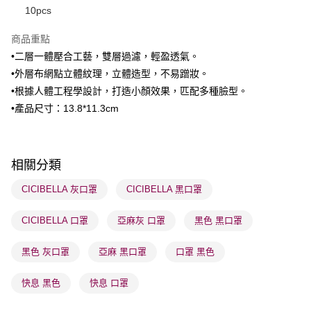
10pcs
BoC Pay
商品重點
•二層一體壓合工藝，雙層過濾，輕盈透氣。
送貨方式
•外層布網點立體紋理，立體造型，不易蹭妝。
順豐自助櫃 - 確認發貨後1-3個工作天送達
•根據人體工程學設計，打造小顏效果，匹配多種臉型。
每筆HK$65.00，滿HK$300.00或以上免運費
•產品尺寸：13.8*11.3cm
順豐站及營業點 - 確認發貨後1-3個工作天送達
每筆HK$65.00，滿HK$300.00或以上免運費
相關分類
確認發貨後1-3 工作天送達，訂單將隨機分配至SF順豐速運或京東
物流公司進行物流配送
CICIBELLA 灰口罩
CICIBELLA 黑口罩
每筆HK$65.00，滿HK$300.00或以上免運費
CICIBELLA 口罩
亞麻灰 口罩
黑色 黑口罩
(香港門市) 只顯示可選門市。確認發貨後2-5個工作天到店，3天內
取。逾期會取消訂單，並不會安排重寄
黑色 灰口罩
亞麻 黑口罩
口罩 黑色
每筆HK$20.00，滿HK$100.00或以上免運費
快息 黑色
快息 口罩
(澳門門市) 只顯示可選門市。確認發貨後2-5個工作天到店，3天內
取。逾期會取消訂單，並不會安排重寄