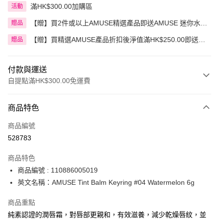
滿HK$300.00加購區
活動
【贈】買2件或以上AMUSE精選產品即送AMUSE 迷你水漾
贈品
花瓣豆沙玫瑰唇釉
【贈】買精選AMUSE產品折扣後淨值滿HK$250.00即送
贈品
AMUSE 奶油化妝包 1件 價值:HK$30.00
付款與運送
自提點滿HK$300.00免運費
付款方式
商品特色
信用卡
商品編號
Apple Pay
528783
AlipayHK
商品特色
PayMe
商品編號 : 110886005019
英文名稱：AMUSE Tint Balm Keyring #04 Watermelon 6g
WeChat Pay
商品重點
BoC Pay
純素認證的潤唇霜，對唇部更親和，有效滋養，減少乾燥唇紋，並