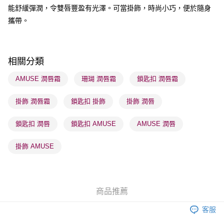
能舒緩彈潤，令雙唇豐盈有光澤。可當掛飾，時尚小巧，便於隨身
送貨方式
攜帶。
順豐自助櫃 - 確認發貨後1-3個工作天送達
每筆HK$65.00，滿HK$300.00或以上免運費
順豐站及營業點 - 確認發貨後1-3個工作天送達
相關分類
每筆HK$65.00，滿HK$300.00或以上免運費
AMUSE 潤唇霜
珊瑚 潤唇霜
鎖匙扣 潤唇霜
確認發貨後1-3 工作天送達，訂單將隨機分配至SF順豐速運或京東
掛飾 潤唇霜
鎖匙扣 掛飾
掛飾 潤唇
物流公司進行物流配送
每筆HK$65.00，滿HK$300.00或以上免運費
鎖匙扣 潤唇
鎖匙扣 AMUSE
AMUSE 潤唇
(香港門市) 只顯示可選門市。確認發貨後2-5個工作天到店，3天內
取。逾期會取消訂單，並不會安排重寄
掛飾 AMUSE
每筆HK$20.00，滿HK$100.00或以上免運費
(澳門門市) 只顯示可選門市。確認發貨後2-5個工作天到店，3天內
取。逾期會取消訂單，並不會安排重寄
商品推薦
每筆HK$20.00，滿HK$100.00或以上免運費
客服
澳門地區配送 - 確認發貨後1-4個工作天送達
運費表