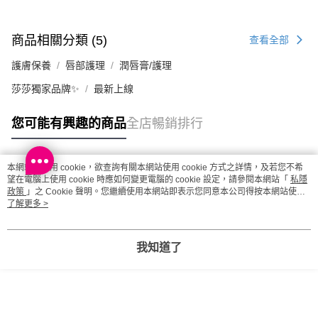
商品相關分類 (5)
查看全部
護膚保養
唇部護理
潤唇膏/護理
莎莎獨家品牌✨
最新上線
您可能有興趣的商品
全店暢銷排行
本網站中使用 cookie，欲查詢有關本網站使用 cookie 方式之詳情，及若您不希
熱門標籤
望在電腦上使用 cookie 時應如何變更電腦的 cookie 設定，請參閱本網站「
私隱
政策
」之 Cookie 聲明。您繼續使用本網站即表示您同意本公司得按本網站使用
條款之 Cookie 聲明使用 cookie。
了解更多 >
熱銷排行
最新商品
人氣推薦
我知道了