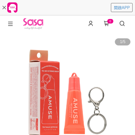
開啟APP
0
1
/
5