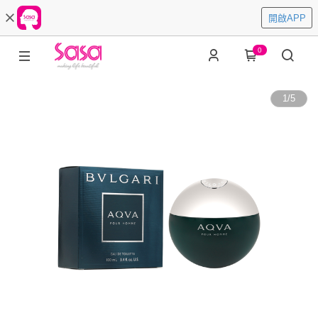
開啟APP
0
1
/
5