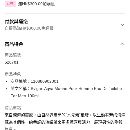
滿HK$300.00加購區
活動
付款與運送
自提點滿HK$300.00免運費
付款方式
商品特色
信用卡
商品編號
Apple Pay
528781
AlipayHK
商品特色
PayMe
商品編號：110880902001
英文名稱：Bvlgari Aqva Marine Pour Homme Eau De Toilette
WeChat Pay
For Men 100ml
BoC Pay
商品重點
來自深海的靈感，由自然界崇高的“水元素”啟發，以生動芬芳的海洋
送貨方式
感為其個性，給香調的演繹帶來更多驚喜與活力，展現男性的剛毅
順豐自助櫃 - 確認發貨後1-3個工作天送達
氣質。