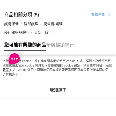
商品相關分類 (5)
查看全部
護膚保養
唇部護理
潤唇膏/護理
莎莎獨家品牌✨
最新上線
您可能有興趣的商品
全店暢銷排行
本網站中使用 cookie，欲查詢有關本網站使用 cookie 方式之詳情，及若您不希
熱門標籤
望在電腦上使用 cookie 時應如何變更電腦的 cookie 設定，請參閱本網站「
私隱
政策
」之 Cookie 聲明。您繼續使用本網站即表示您同意本公司得按本網站使用
條款之 Cookie 聲明使用 cookie。
了解更多 >
熱銷排行
最新商品
人氣推薦
我知道了