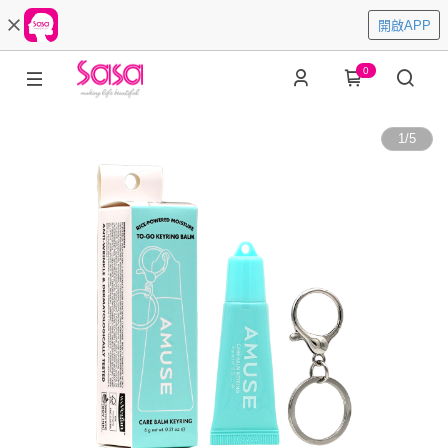
開啟APP
0
1
/
5