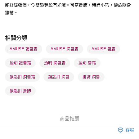
能舒緩彈潤，令雙唇豐盈有光澤。可當掛飾，時尚小巧，便於隨身
送貨方式
攜帶。
順豐自助櫃 - 確認發貨後1-3個工作天送達
每筆HK$65.00，滿HK$300.00或以上免運費
順豐站及營業點 - 確認發貨後1-3個工作天送達
相關分類
每筆HK$65.00，滿HK$300.00或以上免運費
AMUSE 護唇霜
AMUSE 潤唇霜
AMUSE 唇霜
確認發貨後1-3 工作天送達，訂單將隨機分配至SF順豐速運或京東
透明 護唇霜
透明 潤唇霜
透明 唇霜
物流公司進行物流配送
每筆HK$65.00，滿HK$300.00或以上免運費
鎖匙扣 潤唇霜
鎖匙扣 潤唇
掛飾 潤唇
(香港門市) 只顯示可選門市。確認發貨後2-5個工作天到店，3天內
取。逾期會取消訂單，並不會安排重寄
鎖匙扣 掛飾
每筆HK$20.00，滿HK$100.00或以上免運費
(澳門門市) 只顯示可選門市。確認發貨後2-5個工作天到店，3天內
取。逾期會取消訂單，並不會安排重寄
商品推薦
每筆HK$20.00，滿HK$100.00或以上免運費
客服
澳門地區配送 - 確認發貨後1-4個工作天送達
運費表