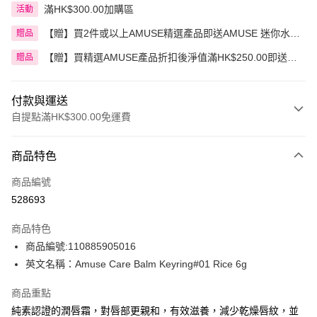
滿HK$300.00加購區
活動
【贈】買2件或以上AMUSE精選產品即送AMUSE 迷你水漾
贈品
花瓣豆沙玫瑰唇釉
【贈】買精選AMUSE產品折扣後淨值滿HK$250.00即送
贈品
AMUSE 奶油化妝包 1件 價值:HK$30.00
付款與運送
自提點滿HK$300.00免運費
付款方式
商品特色
信用卡
商品編號
Apple Pay
528693
AlipayHK
商品特色
PayMe
商品編號:110885905016
英文名稱：Amuse Care Balm Keyring#01 Rice 6g
WeChat Pay
商品重點
BoC Pay
純素認證的潤唇霜，對唇部更親和，有效滋養，減少乾燥唇紋，並