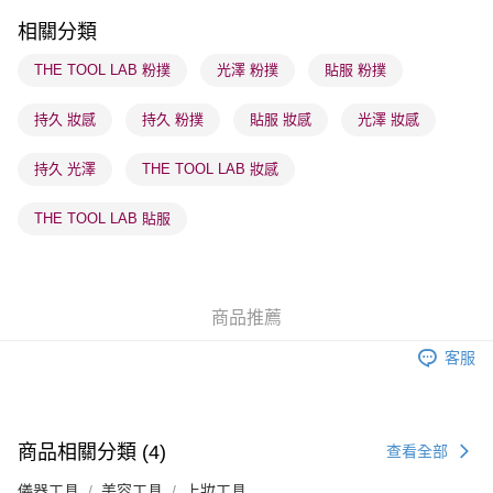
順豐站及營業點 - 確認發貨後1-3個工作天送達
相關分類
每筆HK$65.00，滿HK$300.00或以上免運費
THE TOOL LAB 粉撲
光澤 粉撲
貼服 粉撲
確認發貨後1-3 工作天送達，訂單將隨機分配至SF順豐速運或京東
持久 妝感
持久 粉撲
貼服 妝感
光澤 妝感
物流公司進行物流配送
每筆HK$65.00，滿HK$300.00或以上免運費
持久 光澤
THE TOOL LAB 妝感
(香港門市) 只顯示可選門市。確認發貨後2-5個工作天到店，3天內
取。逾期會取消訂單，並不會安排重寄
THE TOOL LAB 貼服
每筆HK$20.00，滿HK$100.00或以上免運費
(澳門門市) 只顯示可選門市。確認發貨後2-5個工作天到店，3天內
取。逾期會取消訂單，並不會安排重寄
商品推薦
每筆HK$20.00，滿HK$100.00或以上免運費
客服
澳門地區配送 - 確認發貨後1-4個工作天送達
運費表
商品相關分類 (4)
查看全部
儀器工具
美容工具
上妝工具