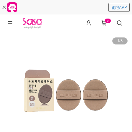
開啟APP
0
1
/
5