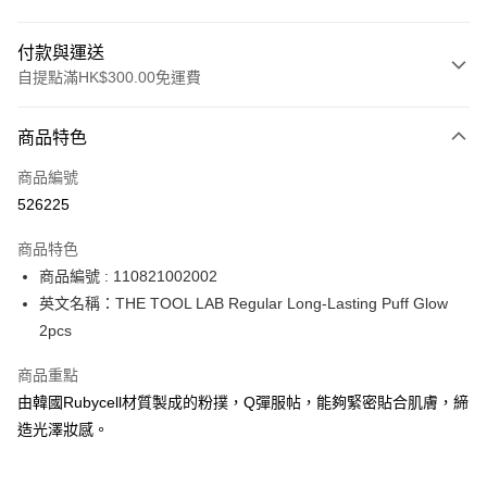
付款與運送
自提點滿HK$300.00免運費
付款方式
商品特色
信用卡
商品編號
Apple Pay
526225
AlipayHK
商品特色
PayMe
商品編號 : 110821002002
英文名稱：THE TOOL LAB Regular Long-Lasting Puff Glow
WeChat Pay
2pcs
BoC Pay
商品重點
由韓國Rubycell材質製成的粉撲，Q彈服帖，能夠緊密貼合肌膚，締
送貨方式
造光澤妝感。
順豐自助櫃 - 確認發貨後1-3個工作天送達
每筆HK$65.00，滿HK$300.00或以上免運費