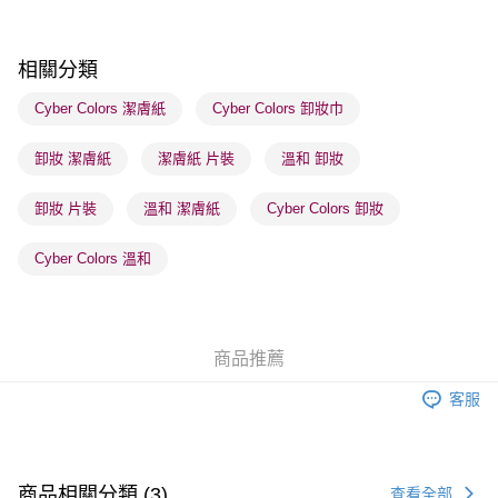
每筆HK$65.00，滿HK$300.00或以上免運費
順豐站及營業點 - 確認發貨後1-3個工作天送達
相關分類
每筆HK$65.00，滿HK$300.00或以上免運費
Cyber Colors 潔膚紙
Cyber Colors 卸妝巾
確認發貨後1-3 工作天送達，訂單將隨機分配至SF順豐速運或京東
卸妝 潔膚紙
潔膚紙 片裝
溫和 卸妝
物流公司進行物流配送
每筆HK$65.00，滿HK$300.00或以上免運費
卸妝 片裝
溫和 潔膚紙
Cyber Colors 卸妝
(香港門市) 只顯示可選門市。確認發貨後2-5個工作天到店，3天內
取。逾期會取消訂單，並不會安排重寄
Cyber Colors 溫和
每筆HK$20.00，滿HK$100.00或以上免運費
(澳門門市) 只顯示可選門市。確認發貨後2-5個工作天到店，3天內
取。逾期會取消訂單，並不會安排重寄
商品推薦
每筆HK$20.00，滿HK$100.00或以上免運費
客服
澳門地區配送 - 確認發貨後1-4個工作天送達
運費表
商品相關分類 (3)
查看全部