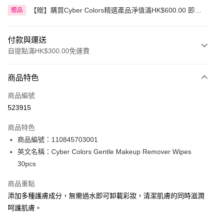
【贈】購買Cyber Colors精選產品淨值滿HK$600.00 即送
贈品
迷你化妝掃旅行套裝 5件裝
付款與運送
自提點滿HK$300.00免運費
付款方式
商品特色
信用卡
商品編號
Apple Pay
523915
AlipayHK
商品特色
PayMe
商品編號：110845703001
英文名稱：Cyber Colors Gentle Makeup Remover Wipes
WeChat Pay
30pcs
BoC Pay
商品重點
添加多種護膚成分，無需過水即可卸載彩妝，清潔肌膚的同時滋潤
送貨方式
呵護肌膚。
順豐自助櫃 - 確認發貨後1-3個工作天送達