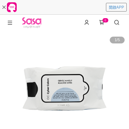
開啟APP
0
1
/
5