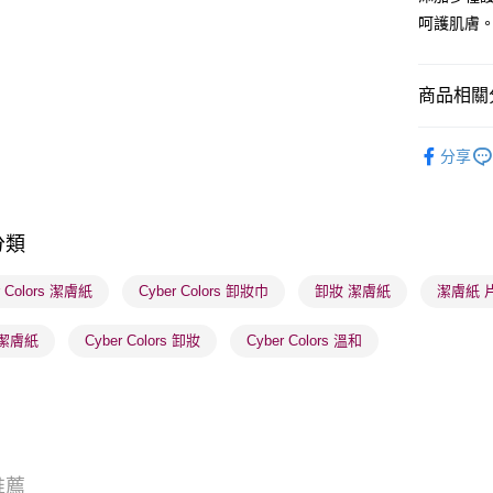
呵護肌膚
送貨方式
商品相關分
順豐自助櫃
護膚保養
每筆HK$6
分享
莎莎獨家
順豐站及營
每筆HK$6
莎莎獨家
分類
確認發貨後
物流公司
r Colors 潔膚紙
Cyber Colors 卸妝巾
卸妝 潔膚紙
潔膚紙 
每筆HK$6
 潔膚紙
Cyber Colors 卸妝
Cyber Colors 溫和
(香港門市
取。逾期
每筆HK$2
(澳門門市
取。逾期
推薦