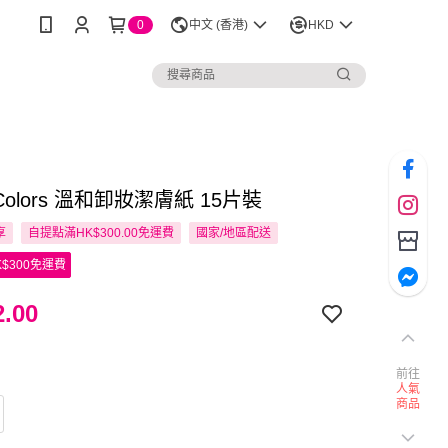
0
中文 (香港)
HKD
 Colors 溫和卸妝潔膚紙 15片裝
享
自提點滿HK$300.00免運費
國家/地區配送
$300免運費
.00
前往
人氣
商品