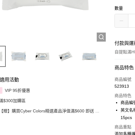
數量
付款與運
自提點滿HK
付款方式
商品特色
信用卡
商品編號
適用活動
523913
Apple Pay
VIP 95折優惠
享
商品特色
滿$300加購區
AlipayHK
商品編號：
英文名稱：
【贈】購買Cyber Colors精選產品淨值滿$600 即送 迷
PayMe
你化妝掃旅行套裝 5件裝
15pcs
WeChat P
商品重點
添加多種
BoC Pay