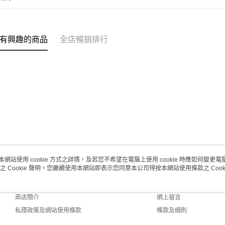
每筆HK$2
澳門地區配
有興趣的商品
全店暢銷排行
本網站使用 cookie 方式之詳情，及若您不希望在電腦上使用 cookie 時應如何變更電腦的
之 Cookie 聲明。您繼續使用本網站即表示您同意本公司得按本網站使用條款之 Cooki
關於我們
客戶服務
品牌故事
購物說明
商店簡介
網上留言
私隱政策及網站使用條款
條款及細則
聯絡我們