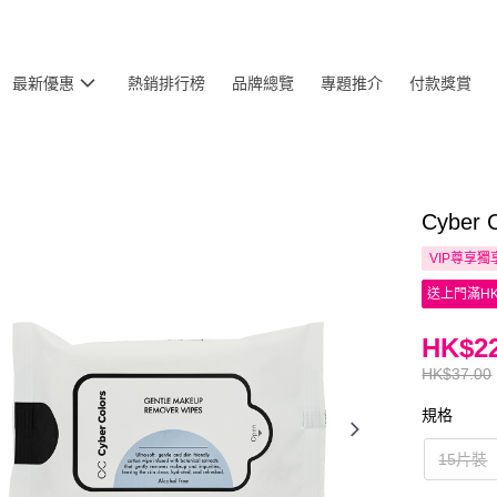
最新優惠
熱銷排行榜
品牌總覽
專題推介
付款獎賞
Cyber
VIP尊享
獨
送上門滿HK
HK$22
HK$37.00
規格
15片裝