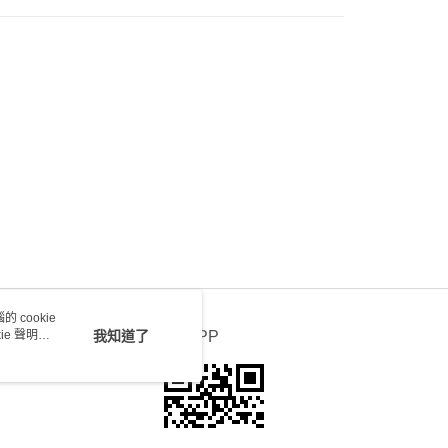
0.00，滿HK$100.00或以上免運費
送 - 確認發貨後1-4個工作天送達
運費表
 cookie
e 聲明使
我知道了
官方APP