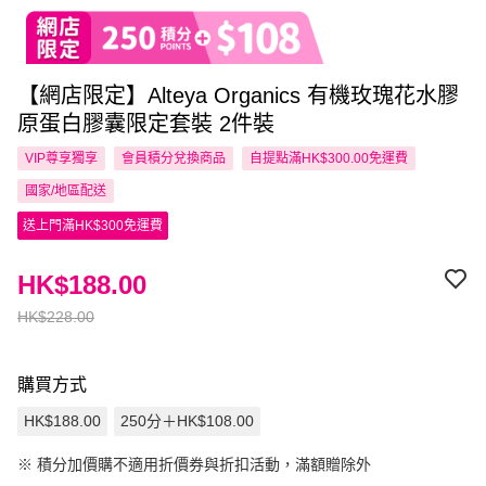
【網店限定】Alteya Organics 有機玫瑰花水膠
原蛋白膠囊限定套裝 2件裝
VIP尊享
獨享
會員積分兌換商品
自提點滿HK$300.00免運費
國家/地區配送
送上門滿HK$300免運費
HK$188.00
HK$228.00
購買方式
HK$188.00
250分＋HK$108.00
※
積分加價購不適用折價券與折扣活動，滿額贈除外