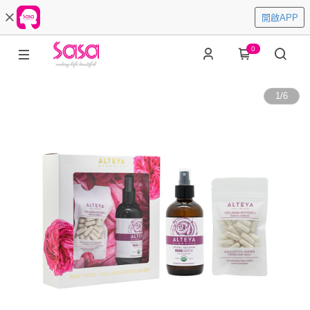
開啟APP
0
1
/
6