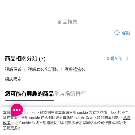
取。逾期會取消訂單，並不會安排重寄
每筆HK$20.00，滿HK$100.00或以上免運費
商品推薦
澳門地區配送 - 確認發貨後1-4個工作天送達
運費表
客服
商品相關分類 (7)
查看全部
護膚保養
護膚套裝/試用裝
護膚禮盒裝
網店限定
您可能有興趣的商品
全店暢銷排行
本網站中使用 cookie，欲查詢有關本網站使用 cookie 方式之詳情，及若您不希
熱門標籤
望在電腦上使用 cookie 時應如何變更電腦的 cookie 設定，請參閱本網站「
私隱
政策
」之 Cookie 聲明。您繼續使用本網站即表示您同意本公司得按本網站使用
條款之 Cookie 聲明使用 cookie。
了解更多 >
熱銷排行
最新商品
人氣推薦