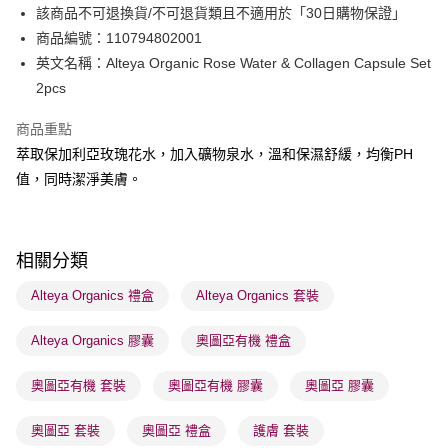
該商品不可退換貨/不可退貨類且不適用於「30日購物保證」
WeChat Pay
商品編號：110794802001
BoC Pay
英文名稱：Alteya Organic Rose Water & Collagen Capsule Set
2pcs
送貨方式
商品重點
順豐自助櫃 - 確認發貨後1-3個工作天送達
萃取保加利亞玫瑰花水，加入礦物泉水，溫和保濕舒緩，均衡PH
每筆HK$65.00，滿HK$300.00或以上免運費
值，同時潔淨美膚。
順豐站及營業點 - 確認發貨後1-3個工作天送達
每筆HK$65.00，滿HK$300.00或以上免運費
相關分類
確認發貨後1-3 工作天送達，訂單將隨機分配至SF順豐速運或京東
物流公司進行物流配送
Alteya Organics 禮盒
Alteya Organics 套裝
每筆HK$65.00，滿HK$300.00或以上免運費
Alteya Organics 膠囊
奧圖亞有機 禮盒
(香港門市) 只顯示可選門市。確認發貨後2-5個工作天到店，3天內
取。逾期會取消訂單，並不會安排重寄
奧圖亞有機 套裝
奧圖亞有機 膠囊
奧圖亞 膠囊
每筆HK$20.00，滿HK$100.00或以上免運費
奧圖亞 套裝
奧圖亞 禮盒
護膚 套裝
(澳門門市) 只顯示可選門市。確認發貨後2-5個工作天到店，3天內