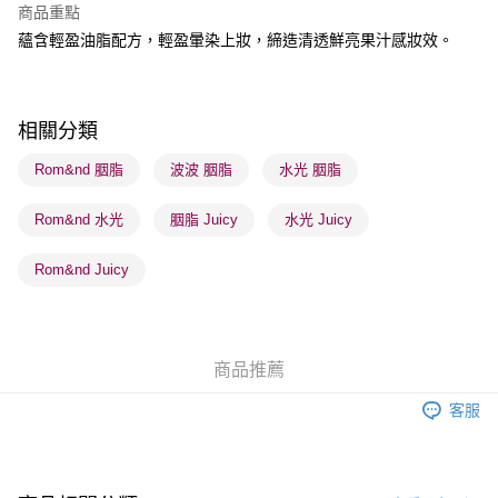
商品重點
BoC Pay
蘊含輕盈油脂配方，輕盈暈染上妝，締造清透鮮亮果汁感妝效。
送貨方式
順豐自助櫃 - 確認發貨後1-3個工作天送達
相關分類
每筆HK$65.00，滿HK$300.00或以上免運費
Rom&nd 胭脂
波波 胭脂
水光 胭脂
順豐站及營業點 - 確認發貨後1-3個工作天送達
每筆HK$65.00，滿HK$300.00或以上免運費
Rom&nd 水光
胭脂 Juicy
水光 Juicy
確認發貨後1-3 工作天送達，訂單將隨機分配至SF順豐速運或京東
Rom&nd Juicy
物流公司進行物流配送
每筆HK$65.00，滿HK$300.00或以上免運費
(香港門市) 只顯示可選門市。確認發貨後2-5個工作天到店，3天內
商品推薦
取。逾期會取消訂單，並不會安排重寄
每筆HK$20.00，滿HK$100.00或以上免運費
客服
(澳門門市) 只顯示可選門市。確認發貨後2-5個工作天到店，3天內
取。逾期會取消訂單，並不會安排重寄