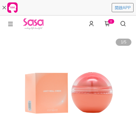
開啟APP
0
1
/
5