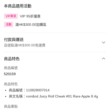
本商品適用活動
VIP 95折優惠
VIP尊享
滿HK$300.00加購區
活動
付款與運送
自提點滿HK$300.00免運費
付款方式
商品特色
信用卡
商品編號
Apple Pay
520159
AlipayHK
商品特色
PayMe
商品編號：110828007014
英文名稱：rom&nd Juicy Roll Cheek #01 Rare Apple 8.4g
WeChat Pay
商品重點
BoC Pay