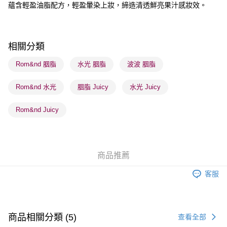
蘊含輕盈油脂配方，輕盈暈染上妝，締造清透鮮亮果汁感妝效。
送貨方式
順豐自助櫃 - 確認發貨後1-3個工作天送達
相關分類
每筆HK$65.00，滿HK$300.00或以上免運費
Rom&nd 胭脂
水光 胭脂
波波 胭脂
順豐站及營業點 - 確認發貨後1-3個工作天送達
每筆HK$65.00，滿HK$300.00或以上免運費
Rom&nd 水光
胭脂 Juicy
水光 Juicy
確認發貨後1-3 工作天送達，訂單將隨機分配至SF順豐速運或京東
Rom&nd Juicy
物流公司進行物流配送
每筆HK$65.00，滿HK$300.00或以上免運費
(香港門市) 只顯示可選門市。確認發貨後2-5個工作天到店，3天內
商品推薦
取。逾期會取消訂單，並不會安排重寄
每筆HK$20.00，滿HK$100.00或以上免運費
客服
(澳門門市) 只顯示可選門市。確認發貨後2-5個工作天到店，3天內
取。逾期會取消訂單，並不會安排重寄
商品相關分類 (5)
每筆HK$20.00，滿HK$100.00或以上免運費
查看全部