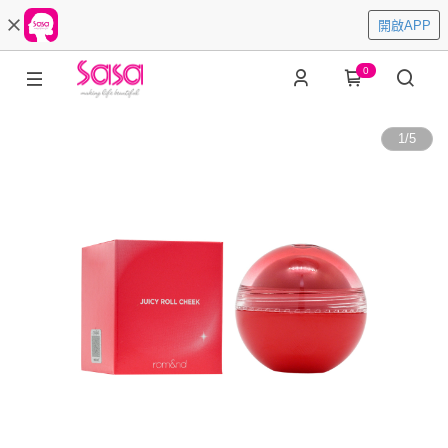
開啟APP
0
1
/
5