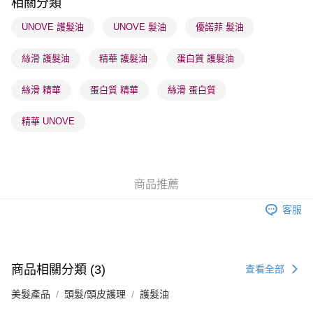
相關分類
順豐站及營業點 - 確認發貨後1-3個工作天送達
UNOVE 護髮油
UNOVE 髮油
優諾菲 髮油
每筆HK$65.00，滿HK$300.00或以上免運費
絲滑 護髮油
精華 護髮油
蛋白質 護髮油
確認發貨後1-3 工作天送達，訂單將隨機分配至SF順豐速運或京東
物流公司進行物流配送
絲滑 精華
蛋白質 精華
絲滑 蛋白質
每筆HK$65.00，滿HK$300.00或以上免運費
(香港門市) 只顯示可選門市。確認發貨後2-5個工作天到店，3天內
精華 UNOVE
取。逾期會取消訂單，並不會安排重寄
每筆HK$20.00，滿HK$100.00或以上免運費
(澳門門市) 只顯示可選門市。確認發貨後2-5個工作天到店，3天內
商品推薦
取。逾期會取消訂單，並不會安排重寄
客服
每筆HK$20.00，滿HK$100.00或以上免運費
澳門地區配送 - 確認發貨後1-4個工作天送達
運費表
商品相關分類 (3)
查看全部
美髮產品
頭髮/頭皮護理
護髮油