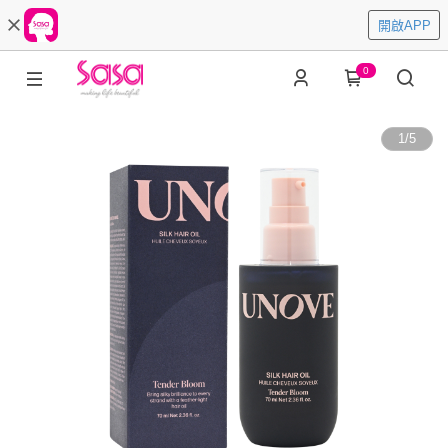
開啟APP
0
1
/
5