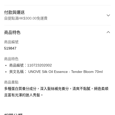
付款與運送
自提點滿HK$300.00免運費
付款方式
商品特色
信用卡
商品編號
Apple Pay
519847
AlipayHK
商品特色
PayMe
商品編號：110723202002
英文名稱： UNOVE Silk Oil Essence - Tender Bloom 70ml
WeChat Pay
商品重點
BoC Pay
多種蛋白質養分成分，深入髮絲補充養分，清爽不黏膩，締造柔順
且富有光澤的迷人秀髮。
送貨方式
順豐自助櫃 - 確認發貨後1-3個工作天送達
每筆HK$65.00，滿HK$300.00或以上免運費