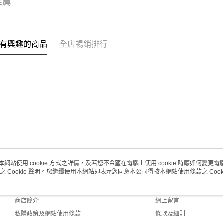
推薦
每筆HK$2
澳門地區配
有興趣的商品
全店暢銷排行
本網站使用 cookie 方式之詳情，及若您不希望在電腦上使用 cookie 時應如何變更電腦的
之 Cookie 聲明。您繼續使用本網站即表示您同意本公司得按本網站使用條款之 Cooki
關於我們
客戶服務
品牌故事
購物說明
商店簡介
網上留言
私隱政策及網站使用條款
條款及細則