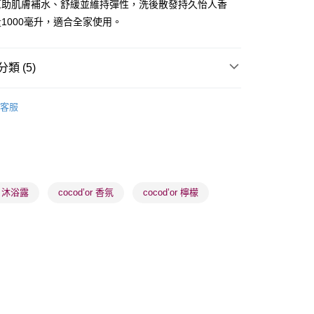
幫助肌膚補水、舒緩並維持彈性，洗後散發持久怡人香
1000毫升，適合全家使用。
類 (5)
 - 確認發貨後1-3個工作天送達
體護理
沐浴產品
沐浴露
5.00，滿HK$300.00或以上免運費
客服
業點 - 確認發貨後1-3個工作天送達
5.00，滿HK$300.00或以上免運費
推薦
清新香氣 魅力香水
1-3 工作天送達，訂單將隨機分配至SF順豐速運或京東
進行物流配送
皇牌成份系列
Ceramides - 皮膚屏障核心
or 沐浴露
cocod’or 香氛
cocod’or 檸檬
5.00，滿HK$300.00或以上免運費
) 只顯示可選門市。確認發貨後2-5個工作天到店，3天內
會取消訂單，並不會安排重寄
0.00，滿HK$100.00或以上免運費
) 只顯示可選門市。確認發貨後2-5個工作天到店，3天內
會取消訂單，並不會安排重寄