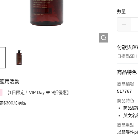
數量
付款與運
自提點滿HK
付款方式
商品特色
適用活動
信用卡
商品編號
517767
【1日限定！VIP Day 👑 9折優惠】
享
Apple Pay
商品特色
滿$300加購區
AlipayHK
商品編號 
英文名稱：
PayMe
商品重點
WeChat P
以弱酸性