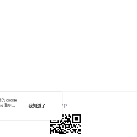
0.00，滿HK$100.00或以上免運費
送 - 確認發貨後1-4個工作天送達
運費表
 cookie
e 聲明使
我知道了
官方APP