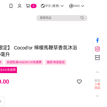
0
中文 (香港)
HKD
定】 Cocod’or 檸檬馬鞭草香氛沐浴
00毫升
享
自提點滿HK$300.00免運費
國家/地區配送
$300免運費
.00
前往
人氣
商品
升