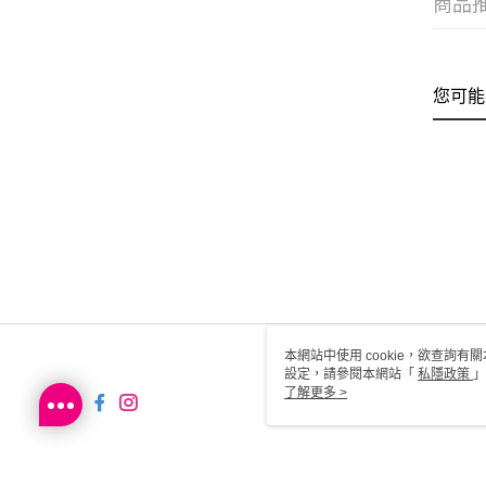
商品
您可能
本網站中使用 cookie，欲查詢有關
設定，請參閱本網站「
私隱政策
」
用 cookie。
了解更多 >