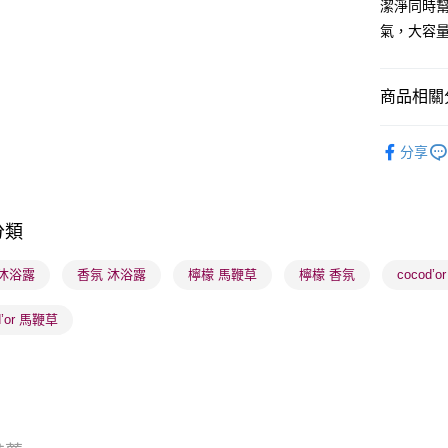
潔淨同時
BoC Pay
氣，大容量
送貨方式
商品相關分
順豐自助櫃
沐浴及身
每筆HK$6
分享
網店限定
順豐站及營
每筆HK$6
K-Beauty
分類
本月人氣
確認發貨後
物流公司
護膚保養
 沐浴露
香氛 沐浴露
檸檬 馬鞭草
檸檬 香氛
cocod’
每筆HK$6
d’or 馬鞭草
(香港門市
取。逾期
每筆HK$2
(澳門門市
取。逾期