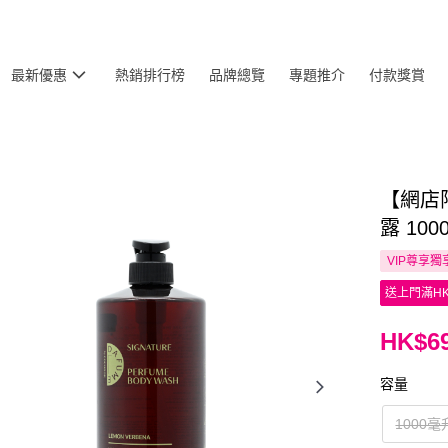
最新優惠
熱銷排行榜
品牌總覽
專題推介
付款獎賞
【網店限
露 10
VIP尊享
獨
送上門滿HK
HK$69
容量
1000毫