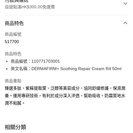
付款與運送
自提點滿HK$300.00免運費
付款方式
商品特色
信用卡
商品編號
Apple Pay
517700
AlipayHK
商品特色
PayMe
商品編號：110771703001
英文名稱：DERMAFIRM+ Soothing Repair Cream R4 50ml
WeChat Pay
商品重點
BoC Pay
臻選多肽、紫蘇提取葉、泛醇等美容成分，協同舒緩修護，保濕潤
養。運用專研技術，有利於成分深入滲透，幫助吸收。奶霜質地水
送貨方式
潤不粘膩。
順豐自助櫃 - 確認發貨後1-3個工作天送達
每筆HK$65.00，滿HK$300.00或以上免運費
順豐站及營業點 - 確認發貨後1-3個工作天送達
相關分類