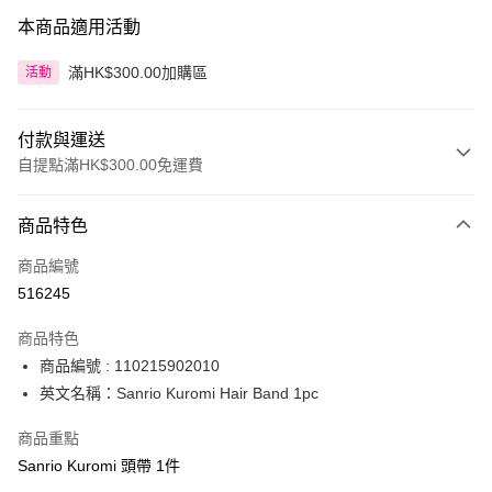
本商品適用活動
滿HK$300.00加購區
活動
付款與運送
自提點滿HK$300.00免運費
付款方式
商品特色
信用卡
商品編號
Apple Pay
516245
AlipayHK
商品特色
PayMe
商品編號 : 110215902010
英文名稱：Sanrio Kuromi Hair Band 1pc
WeChat Pay
商品重點
BoC Pay
Sanrio Kuromi 頭帶 1件