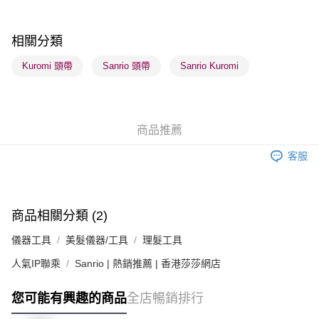
送貨方式
順豐自助櫃 - 確認發貨後1-3個工作天送達
相關分類
每筆HK$65.00，滿HK$300.00或以上免運費
Kuromi 頭帶
Sanrio 頭帶
Sanrio Kuromi
順豐站及營業點 - 確認發貨後1-3個工作天送達
每筆HK$65.00，滿HK$300.00或以上免運費
確認發貨後1-3 工作天送達，訂單將隨機分配至SF順豐速運或京東
商品推薦
物流公司進行物流配送
每筆HK$65.00，滿HK$300.00或以上免運費
客服
(香港門市) 只顯示可選門市。確認發貨後2-5個工作天到店，3天內
取。逾期會取消訂單，並不會安排重寄
商品相關分類 (2)
每筆HK$20.00，滿HK$100.00或以上免運費
儀器工具
美髮儀器/工具
理髮工具
(澳門門市) 只顯示可選門市。確認發貨後2-5個工作天到店，3天內
取。逾期會取消訂單，並不會安排重寄
人氣IP聯乘
Sanrio | 熱銷推薦 | 香港莎莎網店
每筆HK$20.00，滿HK$100.00或以上免運費
您可能有興趣的商品
全店暢銷排行
澳門地區配送 - 確認發貨後1-4個工作天送達
運費表