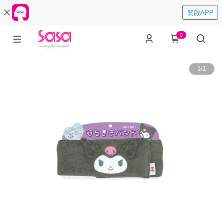
開啟APP
0
1
/
1