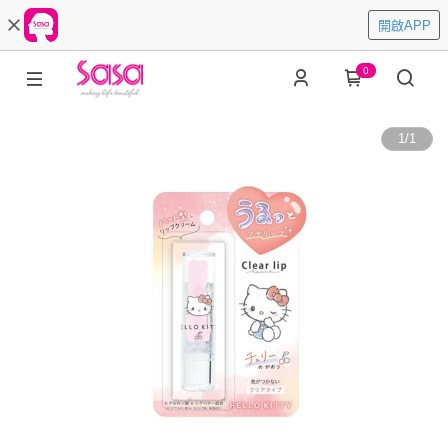
開啟APP
0
1
/
1