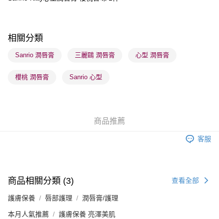
送貨方式
順豐自助櫃 - 確認發貨後1-3個工作天送達
相關分類
每筆HK$65.00，滿HK$300.00或以上免運費
Sanrio 潤唇膏
三麗鷗 潤唇膏
心型 潤唇膏
順豐站及營業點 - 確認發貨後1-3個工作天送達
每筆HK$65.00，滿HK$300.00或以上免運費
櫻桃 潤唇膏
Sanrio 心型
確認發貨後1-3 工作天送達，訂單將隨機分配至SF順豐速運或京東
物流公司進行物流配送
每筆HK$65.00，滿HK$300.00或以上免運費
商品推薦
(香港門市) 只顯示可選門市。確認發貨後2-5個工作天到店，3天內
客服
取。逾期會取消訂單，並不會安排重寄
每筆HK$20.00，滿HK$100.00或以上免運費
(澳門門市) 只顯示可選門市。確認發貨後2-5個工作天到店，3天內
商品相關分類 (3)
查看全部
取。逾期會取消訂單，並不會安排重寄
護膚保養
唇部護理
潤唇膏/護理
每筆HK$20.00，滿HK$100.00或以上免運費
本月人氣推薦
護膚保養 亮澤美肌