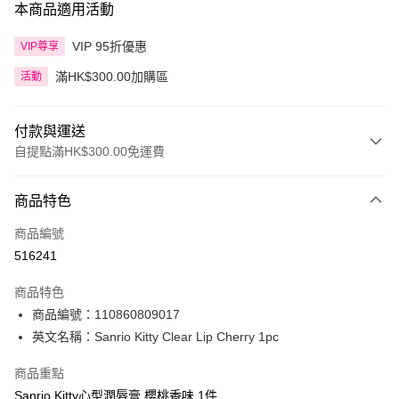
本商品適用活動
VIP 95折優惠
VIP尊享
滿HK$300.00加購區
活動
付款與運送
自提點滿HK$300.00免運費
付款方式
商品特色
信用卡
商品編號
Apple Pay
516241
AlipayHK
商品特色
PayMe
商品編號：110860809017
英文名稱：Sanrio Kitty Clear Lip Cherry 1pc
WeChat Pay
商品重點
BoC Pay
Sanrio Kitty心型潤唇膏 櫻桃香味 1件