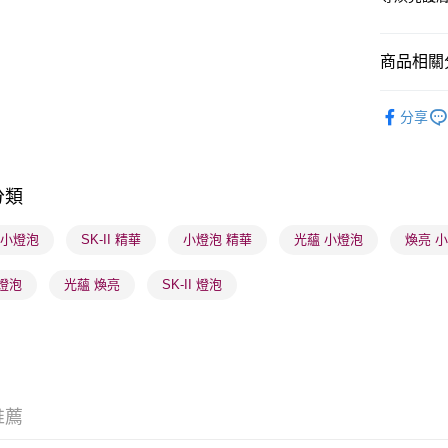
商品相關分
送貨方式
順豐自助櫃
護膚保養
分享
每筆HK$6
順豐站及營
每筆HK$6
分類
確認發貨後
I 小燈泡
SK-II 精華
小燈泡 精華
光蘊 小燈泡
煥亮 
物流公司
每筆HK$6
燈泡
光蘊 煥亮
SK-II 燈泡
(香港門市
取。逾期
每筆HK$2
(澳門門市
推薦
取。逾期