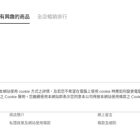
每筆HK$2
澳門地區配
有興趣的商品
全店暢銷排行
本網站使用 cookie 方式之詳情，及若您不希望在電腦上使用 cookie 時應如何變更電腦的
之 Cookie 聲明。您繼續使用本網站即表示您同意本公司得按本網站使用條款之 Cooki
關於我們
客戶服務
品牌故事
購物說明
商店簡介
網上留言
私隱政策及網站使用條款
條款及細則
聯絡我們