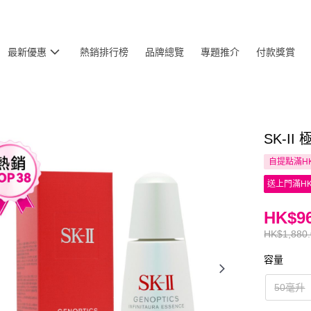
最新優惠
熱銷排行榜
品牌總覽
專題推介
付款獎賞
SK-I
自提點滿HK
送上門滿HK
HK$96
HK$1,880
容量
50毫升