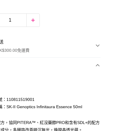
送
$300.00免運費
：110811519001
K-II Genoptics Infinitaura Essence 50ml
ay
方，協同PITERA™、紅沒藥醇PRO和含有SDL+的配方
膚成分，多鏈路改善暗沉無光，煥現晶透光蘊。