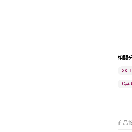
相關
SK-I
精華 
商品