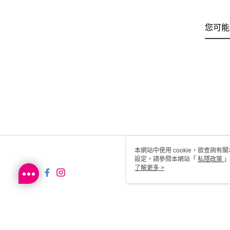
您可能
本網站中使用 cookie，欲查詢有關
設定，請參閱本網站「
私隱政策
」
用 cookie。
了解更多 >