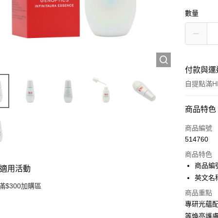
數量
付款與運
自提點滿HK
付款方式
商品特色
信用卡
商品編號
514760
Apple Pay
商品特色
AlipayHK
商品編號
適用活動
英文名稱：S
PayMe
滿$300加購區
商品重點
WeChat P
專研光蘊配
等煥亮護
BoC Pay