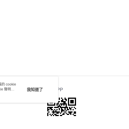
0.00，滿HK$100.00或以上免運費
送 - 確認發貨後1-4個工作天送達
運費表
 cookie
e 聲明使
我知道了
官方APP