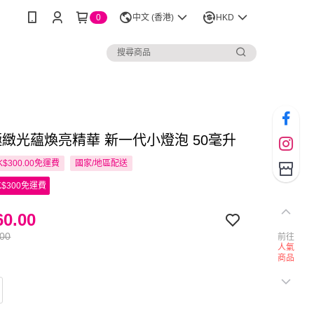
0
中文 (香港)
HKD
I 極緻光蘊煥亮精華 新一代小燈泡 50毫升
$300.00免運費
國家/地區配送
$300免運費
0.00
.00
前往
人氣
商品