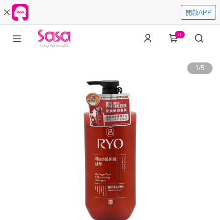
開啟APP
0
1
/
5