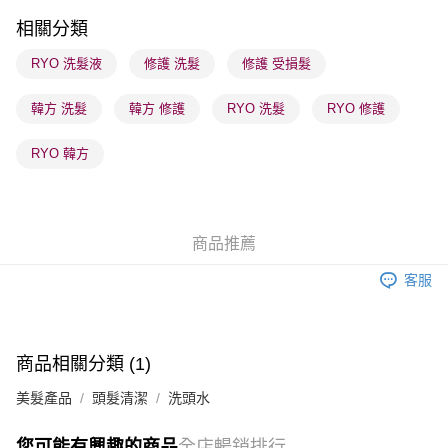
順豐站及營業點 - 確認發貨後1-3個工作天送達
相關分類
每筆HK$65.00，滿HK$300.00或以上免運費
RYO 洗髮液
修護 洗髮
修護 受損髮
確認發貨後1-3 工作天送達，訂單將隨機分配至SF順豐速運或京東
韓方 洗髮
韓方 修護
RYO 洗髮
RYO 修護
物流公司進行物流配送
每筆HK$65.00，滿HK$300.00或以上免運費
RYO 韓方
(香港門市) 只顯示可選門市。確認發貨後2-5個工作天到店，3天內
取。逾期會取消訂單，並不會安排重寄
每筆HK$20.00，滿HK$100.00或以上免運費
商品推薦
(澳門門市) 只顯示可選門市。確認發貨後2-5個工作天到店，3天內
客服
取。逾期會取消訂單，並不會安排重寄
每筆HK$20.00，滿HK$100.00或以上免運費
澳門地區配送 - 確認發貨後1-4個工作天送達
運費表
商品相關分類 (1)
美髮產品
頭髮清潔
洗頭水
您可能有興趣的商品
全店暢銷排行