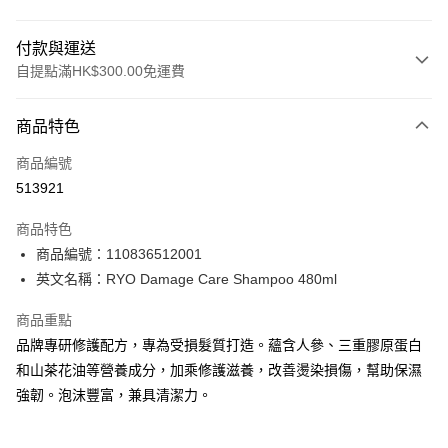
付款與運送
自提點滿HK$300.00免運費
付款方式
商品特色
信用卡
商品編號
Apple Pay
513921
AlipayHK
商品特色
PayMe
商品編號：110836512001
英文名稱：RYO Damage Care Shampoo 480ml
WeChat Pay
商品重點
BoC Pay
品牌專研修護配方，專為受損髮質打造。蘊含人參、三重膠原蛋白
和山茶花油等營養成分，加乘修護滋養，改善燙染損傷，幫助保濕
送貨方式
強韌。泡沫豐富，兼具清潔力。
順豐自助櫃 - 確認發貨後1-3個工作天送達
每筆HK$65.00，滿HK$300.00或以上免運費