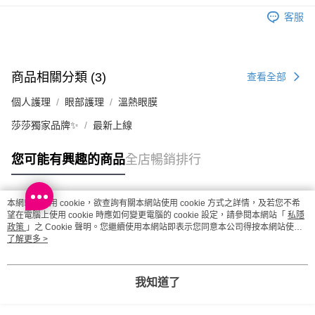
每筆HK$20.00，滿HK$100.00或以上免運費
客服
澳門地區配送 - 確認發貨後1-4個工作天送達
運費表
商品相關分類 (3)
查看全部
個人護理
眼部護理
溫熱眼膜
莎莎獨家品牌✨
最新上線
您可能有興趣的商品
全店暢銷排行
本網站中使用 cookie，欲查詢有關本網站使用 cookie 方式之詳情，及若您不希
熱門標籤
望在電腦上使用 cookie 時應如何變更電腦的 cookie 設定，請參閱本網站「
私隱
政策
」之 Cookie 聲明。您繼續使用本網站即表示您同意本公司得按本網站使用
條款之 Cookie 聲明使用 cookie。
了解更多 >
熱銷排行
最新商品
人氣推薦
我知道了