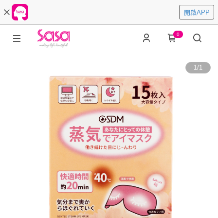
開啟APP
0
1
/
1