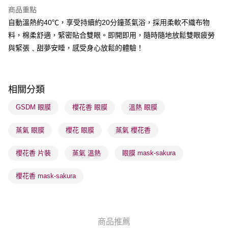
商品重點
BoC Pay
自動溫熱約40℃，享受持續約20分鐘蒸氣浴，採用柔軟不織布物
料，棉柔舒適，緊密貼合雙眼。即開即用，隨時隨地放鬆雙眼疲勞
送貨方式
與緊張﹑甜夢安睡，感受身心放鬆的體驗！
順豐自助櫃 - 確認發貨後1-3個工作天送達
每筆HK$65.00，滿HK$300.00或以上免運費
順豐站及營業點 - 確認發貨後1-3個工作天送達
相關分類
每筆HK$65.00，滿HK$300.00或以上免運費
GSDM 眼膜
櫻花香 眼膜
溫熱 眼膜
確認發貨後1-3 工作天送達，訂單將隨機分配至SF順豐速運或京東
蒸氣 眼膜
櫻花 眼膜
蒸氣 櫻花香
物流公司進行物流配送
每筆HK$65.00，滿HK$300.00或以上免運費
櫻花香 片裝
蒸氣 溫熱
眼膜 mask-sakura
(香港門市) 只顯示可選門市。確認發貨後2-5個工作天到店，3天內
取。逾期會取消訂單，並不會安排重寄
櫻花香 mask-sakura
每筆HK$20.00，滿HK$100.00或以上免運費
(澳門門市) 只顯示可選門市。確認發貨後2-5個工作天到店，3天內
取。逾期會取消訂單，並不會安排重寄
商品推薦