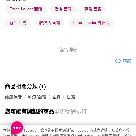
每筆HK$65.00，滿HK$300.00或以上免運費
Estee Lauder 面霜
活膚 面霜
輕盈 面霜
確認發貨後1-3 工作天送達，訂單將隨機分配至SF順豐速運或京東
新生 活膚
膚彈活 面霜
Estee Lauder 膚彈活
物流公司進行物流配送
每筆HK$65.00，滿HK$300.00或以上免運費
(香港門市) 只顯示可選門市。確認發貨後2-5個工作天到店，3天內
商品推薦
取。逾期會取消訂單，並不會安排重寄
每筆HK$20.00，滿HK$100.00或以上免運費
客服
(澳門門市) 只顯示可選門市。確認發貨後2-5個工作天到店，3天內
取。逾期會取消訂單，並不會安排重寄
每筆HK$20.00，滿HK$100.00或以上免運費
商品相關分類 (1)
澳門地區配送 - 確認發貨後1-4個工作天送達
運費表
護膚保養
乳液/面霜
面霜
日霜
您可能有興趣的商品
全店暢銷排行
本網站中使用 cookie，欲查詢有關本網站使用 cookie 方式之詳情，及若您不希
熱門標籤
望在電腦上使用 cookie 時應如何變更電腦的 cookie 設定，請參閱本網站「
私隱