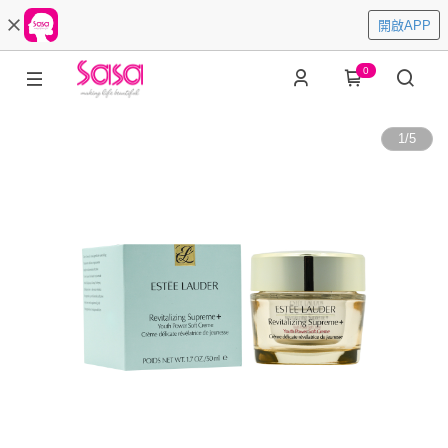
開啟APP
0
1
/
5