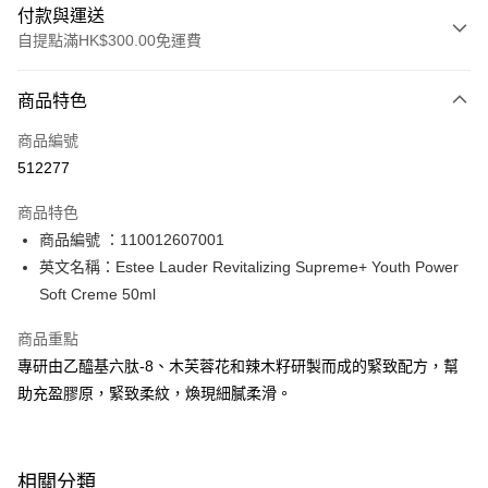
付款與運送
自提點滿HK$300.00免運費
付款方式
商品特色
信用卡
商品編號
Apple Pay
512277
AlipayHK
商品特色
PayMe
商品編號 ：110012607001
英文名稱：Estee Lauder Revitalizing Supreme+ Youth Power
WeChat Pay
Soft Creme 50ml
BoC Pay
商品重點
專研由乙醯基六肽-8、木芙蓉花和辣木籽研製而成的緊致配方，幫
送貨方式
助充盈膠原，緊致柔紋，煥現細膩柔滑。
順豐自助櫃 - 確認發貨後1-3個工作天送達
每筆HK$65.00，滿HK$300.00或以上免運費
順豐站及營業點 - 確認發貨後1-3個工作天送達
相關分類