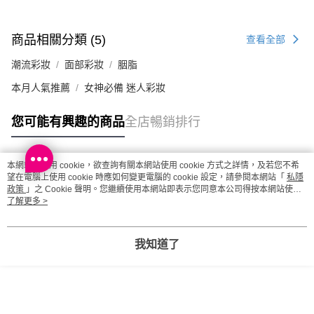
每筆HK$20.00，滿HK$100.00或以上免運費
澳門地區配送 - 確認發貨後1-4個工作天送達
運費表
商品相關分類 (5)
查看全部
潮流彩妝
面部彩妝
胭脂
本月人氣推薦
女神必備 迷人彩妝
您可能有興趣的商品
全店暢銷排行
本網站中使用 cookie，欲查詢有關本網站使用 cookie 方式之詳情，及若您不希
熱門標籤
望在電腦上使用 cookie 時應如何變更電腦的 cookie 設定，請參閱本網站「
私隱
政策
」之 Cookie 聲明。您繼續使用本網站即表示您同意本公司得按本網站使用
條款之 Cookie 聲明使用 cookie。
了解更多 >
熱銷排行
最新商品
人氣推薦
我知道了