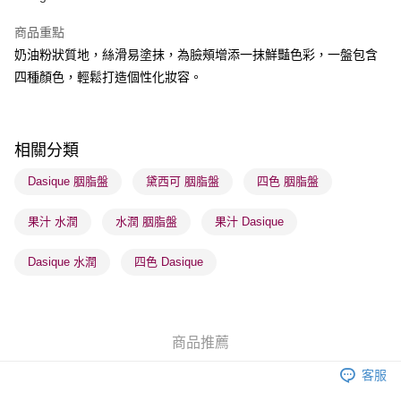
BoC Pay
商品重點
奶油粉狀質地，絲滑易塗抹，為臉頰增添一抹鮮豔色彩，一盤包含
送貨方式
四種顏色，輕鬆打造個性化妝容。
順豐自助櫃 - 確認發貨後1-3個工作天送達
每筆HK$65.00，滿HK$300.00或以上免運費
順豐站及營業點 - 確認發貨後1-3個工作天送達
相關分類
每筆HK$65.00，滿HK$300.00或以上免運費
Dasique 胭脂盤
黛西可 胭脂盤
四色 胭脂盤
確認發貨後1-3 工作天送達，訂單將隨機分配至SF順豐速運或京東
果汁 水潤
水潤 胭脂盤
果汁 Dasique
物流公司進行物流配送
每筆HK$65.00，滿HK$300.00或以上免運費
Dasique 水潤
四色 Dasique
(香港門市) 只顯示可選門市。確認發貨後2-5個工作天到店，3天內
取。逾期會取消訂單，並不會安排重寄
每筆HK$20.00，滿HK$100.00或以上免運費
商品推薦
(澳門門市) 只顯示可選門市。確認發貨後2-5個工作天到店，3天內
客服
取。逾期會取消訂單，並不會安排重寄