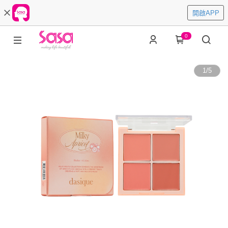
開啟APP
0
1
/
5