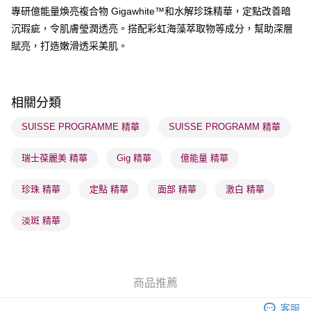
專研億能量煥亮複合物 Gigawhite™和水解珍珠精華，定點改善暗
送貨方式
沉瑕疵，令肌膚瑩潤透亮。搭配彩虹海藻萃取物等成分，幫助深層
順豐自助櫃 - 確認發貨後1-3個工作天送達
賦亮，打造嫩滑透采美肌。
每筆HK$65.00，滿HK$300.00或以上免運費
順豐站及營業點 - 確認發貨後1-3個工作天送達
每筆HK$65.00，滿HK$300.00或以上免運費
相關分類
確認發貨後1-3 工作天送達，訂單將隨機分配至SF順豐速運或京東
SUISSE PROGRAMME 精華
SUISSE PROGRAMM 精華
物流公司進行物流配送
瑞士葆麗美 精華
Gig 精華
億能量 精華
每筆HK$65.00，滿HK$300.00或以上免運費
(香港門市) 只顯示可選門市。確認發貨後2-5個工作天到店，3天內
珍珠 精華
定點 精華
面部 精華
激白 精華
取。逾期會取消訂單，並不會安排重寄
淡斑 精華
每筆HK$20.00，滿HK$100.00或以上免運費
(澳門門市) 只顯示可選門市。確認發貨後2-5個工作天到店，3天內
取。逾期會取消訂單，並不會安排重寄
商品推薦
每筆HK$20.00，滿HK$100.00或以上免運費
客服
澳門地區配送 - 確認發貨後1-4個工作天送達
運費表