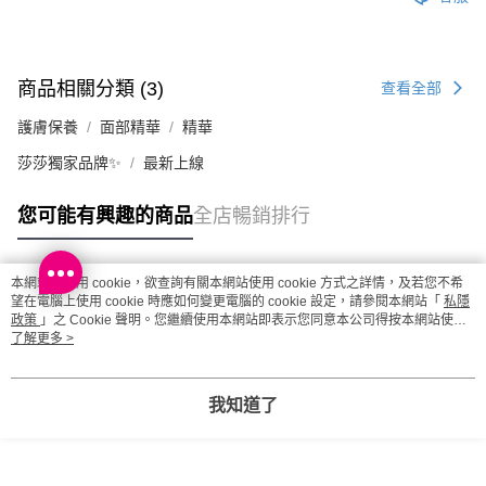
商品相關分類 (3)
查看全部
護膚保養
面部精華
精華
莎莎獨家品牌✨
最新上線
您可能有興趣的商品
全店暢銷排行
本網站中使用 cookie，欲查詢有關本網站使用 cookie 方式之詳情，及若您不希
熱門標籤
望在電腦上使用 cookie 時應如何變更電腦的 cookie 設定，請參閱本網站「
私隱
政策
」之 Cookie 聲明。您繼續使用本網站即表示您同意本公司得按本網站使用
條款之 Cookie 聲明使用 cookie。
了解更多 >
熱銷排行
最新商品
人氣推薦
我知道了