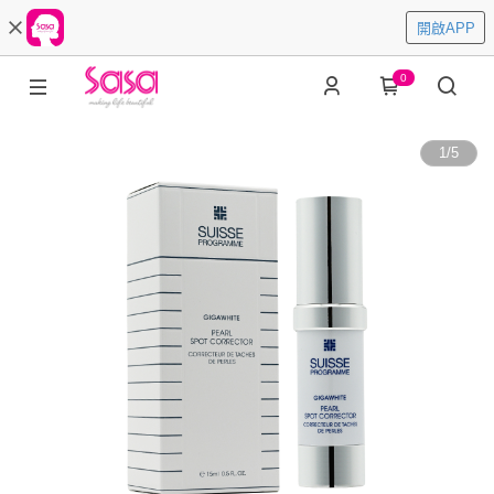
開啟APP
0
1
/
5