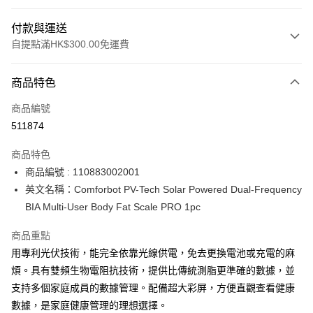
付款與運送
自提點滿HK$300.00免運費
付款方式
商品特色
信用卡
商品編號
Apple Pay
511874
AlipayHK
商品特色
PayMe
商品編號 : 110883002001
英文名稱：Comforbot PV-Tech Solar Powered Dual-Frequency
WeChat Pay
BIA Multi-User Body Fat Scale PRO 1pc
BoC Pay
商品重點
用專利光伏技術，能完全依靠光線供電，免去更換電池或充電的麻
送貨方式
煩。具有雙頻生物電阻抗技術，提供比傳統測脂更準確的數據，並
順豐自助櫃 - 確認發貨後1-3個工作天送達
支持多個家庭成員的數據管理。配備超大彩屏，方便直觀查看健康
每筆HK$65.00，滿HK$300.00或以上免運費
數據，是家庭健康管理的理想選擇。