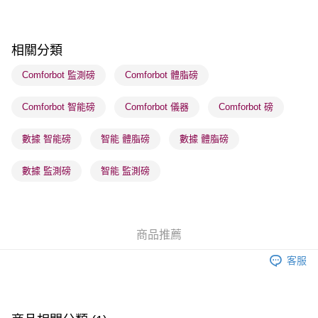
順豐站及營業點 - 確認發貨後1-3個工作天送達
每筆HK$65.00，滿HK$300.00或以上免運費
相關分類
確認發貨後1-3 工作天送達，訂單將隨機分配至SF順豐速運或京東
物流公司進行物流配送
Comforbot 監測磅
Comforbot 體脂磅
每筆HK$65.00，滿HK$300.00或以上免運費
Comforbot 智能磅
Comforbot 儀器
Comforbot 磅
(香港門市) 只顯示可選門市。確認發貨後2-5個工作天到店，3天內
取。逾期會取消訂單，並不會安排重寄
數據 智能磅
智能 體脂磅
數據 體脂磅
每筆HK$20.00，滿HK$100.00或以上免運費
數據 監測磅
智能 監測磅
(澳門門市) 只顯示可選門市。確認發貨後2-5個工作天到店，3天內
取。逾期會取消訂單，並不會安排重寄
每筆HK$20.00，滿HK$100.00或以上免運費
商品推薦
澳門地區配送 - 確認發貨後1-4個工作天送達
運費表
客服