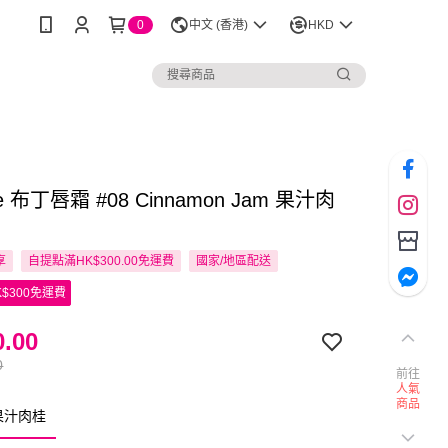
0
中文 (香港)
HKD
ue 布丁唇霜 #08 Cinnamon Jam 果汁肉
享
自提點滿HK$300.00免運費
國家/地區配送
$300免運費
.00
0
前往
人氣
商品
果汁肉桂