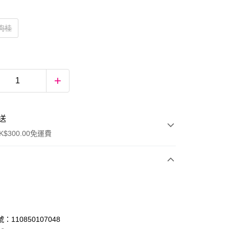
汁肉桂
送
$300.00免運費
：110850107048