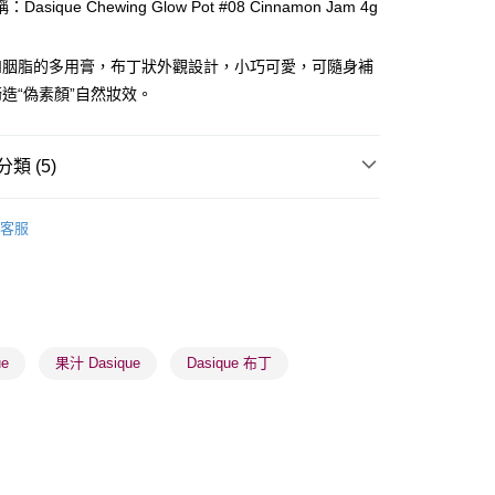
Dasique Chewing Glow Pot #08 Cinnamon Jam 4g
ay
和胭脂的多用膏，布丁狀外觀設計，小巧可愛，可隨身補
造“偽素顏”自然妝效。
類 (5)
 - 確認發貨後1-3個工作天送達
面部彩妝
胭脂
客服
5.00，滿HK$300.00或以上免運費
推薦
女神必備 迷人彩妝
業點 - 確認發貨後1-3個工作天送達
品牌✨
最新上線
5.00，滿HK$300.00或以上免運費
品牌✨
全部產品
1-3 工作天送達，訂單將隨機分配至SF順豐速運或京東
品牌✨
韓系品牌
全部產品
ue
果汁 Dasique
Dasique 布丁
進行物流配送
5.00，滿HK$300.00或以上免運費
) 只顯示可選門市。確認發貨後2-5個工作天到店，3天內
會取消訂單，並不會安排重寄