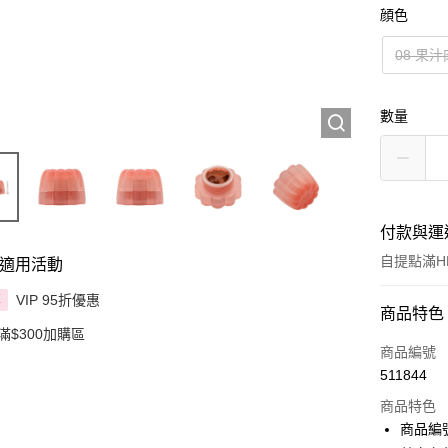
顔色
08 果
數量
付款與運
自提點滿HK
適用活動
VIP 95折優惠
享
付款方式
商品特色
滿$300加購區
信用卡
商品編號
511844
Apple Pay
商品特色
AlipayHK
商品編號