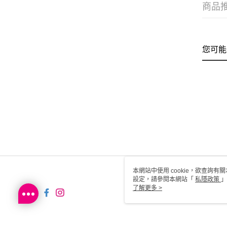
商品
您可能
本網站中使用 cookie，欲查詢有關
設定，請參閱本網站「
私隱政策
」
用 cookie。
了解更多 >