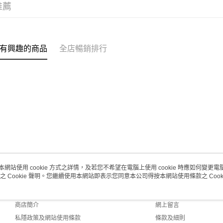
每筆HK$2
推薦
(澳門門市
取。逾期
有興趣的商品
全店暢銷排行
每筆HK$2
澳門地區配
本網站使用 cookie 方式之詳情，及若您不希望在電腦上使用 cookie 時應如何變更電腦的
之 Cookie 聲明。您繼續使用本網站即表示您同意本公司得按本網站使用條款之 Cooki
關於我們
客戶服務
品牌故事
購物說明
商店簡介
網上留言
私隱政策及網站使用條款
條款及細則