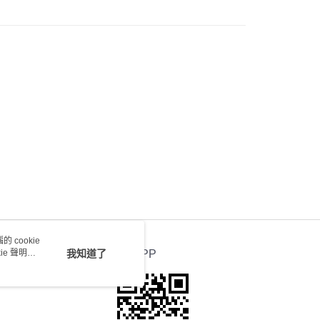
0.00，滿HK$100.00或以上免運費
) 只顯示可選門市。確認發貨後2-5個工作天到店，3天內
會取消訂單，並不會安排重寄
0.00，滿HK$100.00或以上免運費
送 - 確認發貨後1-4個工作天送達
運費表
 cookie
e 聲明使
我知道了
官方APP