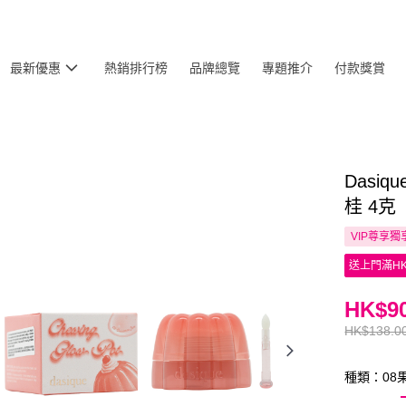
最新優惠
熱銷排行榜
品牌總覽
專題推介
付款獎賞
Dasiq
桂 4克
VIP尊享
獨
送上門滿HK
HK$90
HK$138.0
種類：08