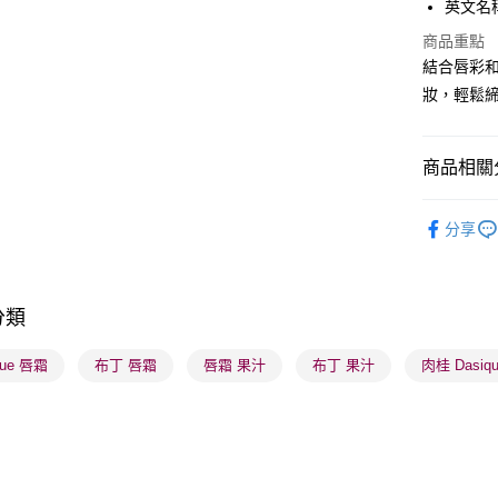
英文名稱：
PayMe
商品重點
WeChat P
結合唇彩
妝，輕鬆締
BoC Pay
商品相關分
送貨方式
順豐自助櫃
潮流彩妝
分享
每筆HK$6
本月人氣
順豐站及營
莎莎獨家
每筆HK$6
分類
莎莎獨家
確認發貨後
莎莎獨家
que 唇霜
布丁 唇霜
唇霜 果汁
布丁 果汁
肉桂 Dasiq
物流公司
每筆HK$6
(香港門市
取。逾期