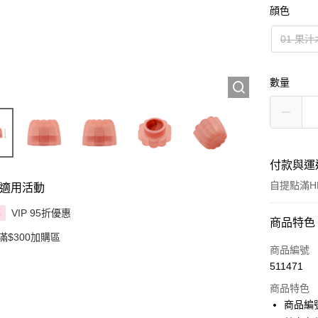
顔色
01 果
數量
付款與運
自提點滿HK
適用活動
VIP 95折優惠
享
付款方式
商品特色
滿$300加購區
信用卡
商品編號
511471
Apple Pay
商品特色
AlipayHK
商品編號