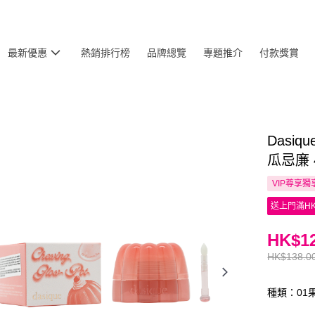
最新優惠
熱銷排行榜
品牌總覽
專題推介
付款獎賞
Dasiq
瓜忌廉 
VIP尊享
獨
送上門滿HK
HK$12
HK$138.0
種類：01