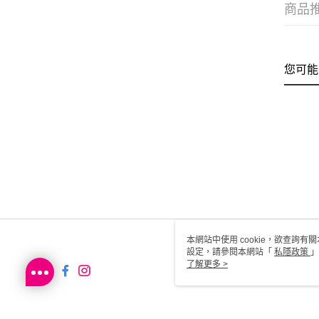
商品
您可能
本網站中使用 cookie，欲查詢有關
設定，請參閱本網站「
私隱政策
」
用 cookie。
了解更多 >