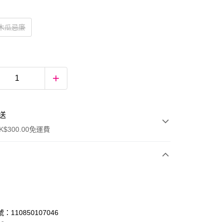
汁木瓜忌廉
送
$300.00免運費
：110850107046