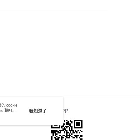
0.00，滿HK$100.00或以上免運費
) 只顯示可選門市。確認發貨後2-5個工作天到店，3天內
會取消訂單，並不會安排重寄
0.00，滿HK$100.00或以上免運費
送 - 確認發貨後1-4個工作天送達
運費表
 cookie
e 聲明使
我知道了
官方APP