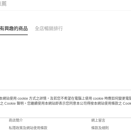
每筆HK$2
推薦
(澳門門市
取。逾期
有興趣的商品
全店暢銷排行
每筆HK$2
澳門地區配
本網站使用 cookie 方式之詳情，及若您不希望在電腦上使用 cookie 時應如何變更電腦的
之 Cookie 聲明。您繼續使用本網站即表示您同意本公司得按本網站使用條款之 Cooki
關於我們
客戶服務
品牌故事
購物說明
商店簡介
網上留言
私隱政策及網站使用條款
條款及細則