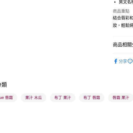
英文名稱：
PayMe
商品重點
WeChat P
結合唇彩
妝，輕鬆締
BoC Pay
商品相關分
送貨方式
順豐自助櫃
潮流彩妝
分享
每筆HK$6
本月人氣
順豐站及營
莎莎獨家
每筆HK$6
分類
莎莎獨家
確認發貨後
莎莎獨家
que 唇霜
果汁 木瓜
布丁 果汁
布丁 唇霜
唇霜 果汁
物流公司
每筆HK$6
(香港門市
取。逾期