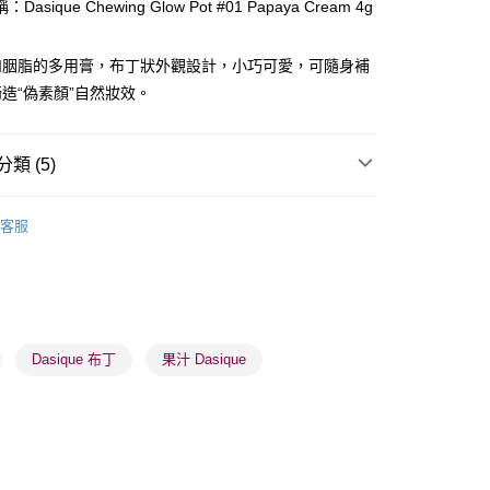
Dasique Chewing Glow Pot #01 Papaya Cream 4g
ay
和胭脂的多用膏，布丁狀外觀設計，小巧可愛，可隨身補
造“偽素顏”自然妝效。
類 (5)
 - 確認發貨後1-3個工作天送達
面部彩妝
胭脂
客服
5.00，滿HK$300.00或以上免運費
推薦
女神必備 迷人彩妝
業點 - 確認發貨後1-3個工作天送達
品牌✨
最新上線
5.00，滿HK$300.00或以上免運費
品牌✨
全部產品
1-3 工作天送達，訂單將隨機分配至SF順豐速運或京東
品牌✨
韓系品牌
全部產品
Dasique 布丁
果汁 Dasique
進行物流配送
5.00，滿HK$300.00或以上免運費
) 只顯示可選門市。確認發貨後2-5個工作天到店，3天內
會取消訂單，並不會安排重寄