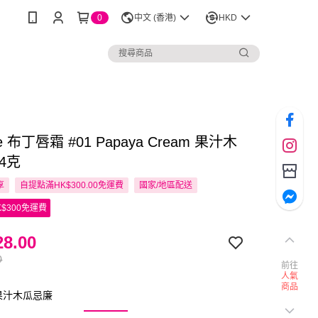
0
中文 (香港)
HKD
ue 布丁唇霜 #01 Papaya Cream 果汁木
4克
享
自提點滿HK$300.00免運費
國家/地區配送
$300免運費
8.00
0
前往
人氣
商品
果汁木瓜忌廉