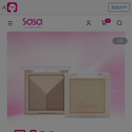
開啟APP
0
1
/
8