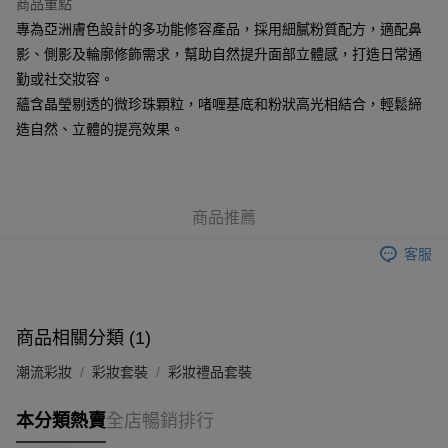
商品重點
每筆HK$65.00，滿HK$300.00或以上免運費
專為亞洲膚色設計的多功能修容產品，採用細膩粉質配方，適配鼻
順豐站及營業點 - 確認發貨後1-3個工作天送達
影、側影及輪廓修飾需求，幫助自然提升面部立體感，打造日常通
勤或社交妝容。
每筆HK$65.00，滿HK$300.00或以上免運費
蘊含晶瑩剔透的微珍珠顆粒，啫喱基底和粉狀高光相結合，輕鬆締
確認發貨後1-3 工作天送達，訂單將隨機分配至SF順豐速運或京東
造自然、立體的提亮效果。
物流公司進行物流配送
每筆HK$65.00，滿HK$300.00或以上免運費
(香港門市) 只顯示可選門市。確認發貨後2-5個工作天到店，3天內
商品推薦
取。逾期會取消訂單，並不會安排重寄
客服
每筆HK$20.00，滿HK$100.00或以上免運費
(澳門門市) 只顯示可選門市。確認發貨後2-5個工作天到店，3天內
取。逾期會取消訂單，並不會安排重寄
商品相關分類 (1)
每筆HK$20.00，滿HK$100.00或以上免運費
潮流彩妝
彩妝套裝
彩妝禮品套裝
澳門地區配送 - 確認發貨後1-4個工作天送達
運費表
本分類熱賣
全店暢銷排行