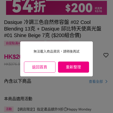
Dasique 冷調三色自然修容盤 #02 Cool
Blending 13克 + Dasique 邱比特天使高光盤
#01 Shine Beige 7克 ($200組合價)
自提點滿HK$300.00免運費
國家/地區配送
無法載入商品資訊，請稍後再試
HK$200.00
HK$376.00
返回首頁
重新整理
內含以下商品
查看全部
本商品適用活動
【網店限定】指定產品額外9折⏱️Happy Monday
活動