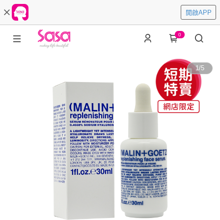
開啟APP
0
1
/
5