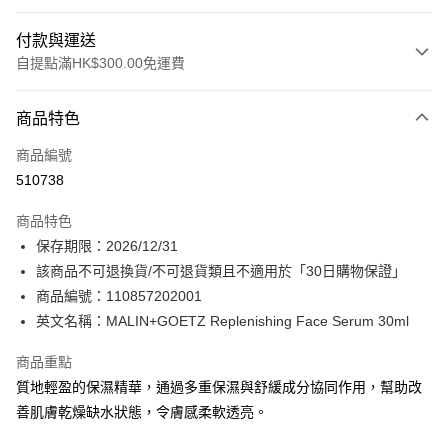
付款與運送
自提點滿HK$300.00免運費
付款方式
商品特色
信用卡
商品編號
Apple Pay
510738
AlipayHK
商品特色
PayMe
保存期限：2026/12/31
該商品不可退換貨/不可退貨類且不適用於「30日購物保證」
WeChat Pay
商品編號：110857202001
BoC Pay
英文名稱：MALIN+GOETZ Replenishing Face Serum 30ml
商品重點
送貨方式
質地輕盈的保濕精華，通過多重保濕與舒緩成分協同作用，幫助改
順豐自助櫃 - 確認發貨後1-3個工作天送達
善肌膚乾燥缺水狀態，令膚感柔軟透亮。
每筆HK$65.00，滿HK$300.00或以上免運費